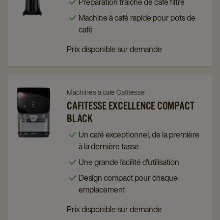
Préparation fraiche de café filtre
details
details
Machine à café rapide pour pots de
page
page
café
Prix disponible sur demande
Navigate
Navigate
Machines à café Cafitesse
to
to
CAFITESSE EXCELLENCE COMPACT
BLACK
Cafitesse
Cafitesse
Excellence
Excellence
Un café exceptionnel, de la première
Compact
Compact
à la dernière tasse
Black
Black
Une grande facilité d'utilisation
details
details
Design compact pour chaque
page
page
emplacement
Prix disponible sur demande