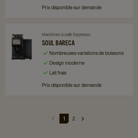
Prix disponible sur demande
Navigate
Navigate
Machines à café Espresso
to
to
SOUL BARECA
Soul
Soul
Nombreuses variations de boissons
Bareca
Bareca
Design moderne
details
details
Lait frais
page
page
Prix disponible sur demande
1
2