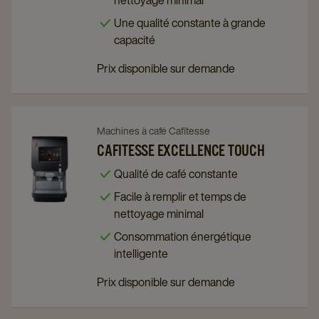
nettoyage minimal
details
details
Une qualité constante à grande
page
page
capacité
Prix disponible sur demande
Navigate
Navigate
Machines à café Cafitesse
to
to
CAFITESSE EXCELLENCE TOUCH
Cafitesse
Cafitesse
Qualité de café constante
Excellence
Excellence
Facile à remplir et temps de
Touch
Touch
nettoyage minimal
details
details
Consommation énergétique
page
page
intelligente
Prix disponible sur demande