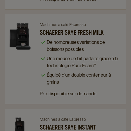
Navigate
Navigate
Machines à café Espresso
to
to
SCHAERER SKYE FRESH MILK
Schaerer
Schaerer
De nombreuses variations de
Skye
Skye
boissons possibles
Fresh
Fresh
Une mouse de lait parfaite grâce à la
Milk
Milk
technologie Pure Foam™
details
details
Équipé d’un double conteneur à
page
page
grains
Prix disponible sur demande
Navigate
Navigate
Machines à café Espresso
to
to
SCHAERER SKYE INSTANT