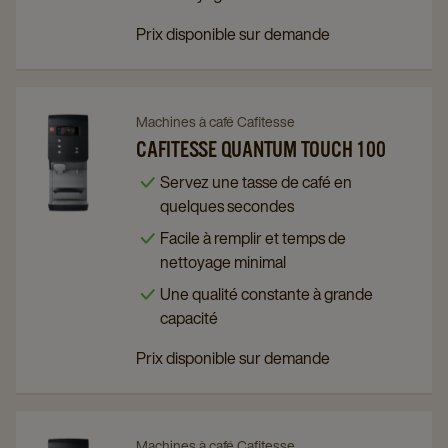
Prix disponible sur demande
Navigate
Navigate
Machines à café Cafitesse
to
to
CAFITESSE QUANTUM TOUCH 100
Cafitesse
Cafitesse
Servez une tasse de café en
Quantum
Quantum
quelques secondes
Touch
Touch
Facile à remplir et temps de
100
100
nettoyage minimal
details
details
Une qualité constante à grande
page
page
capacité
Prix disponible sur demande
Navigate
Navigate
Machines à café Cafitesse