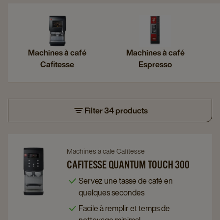
Machines à café
Machines à café
Cafitesse
Espresso
Filter 34 products
Navigate
Navigate
Machines à café Cafitesse
to
to
CAFITESSE QUANTUM TOUCH 300
Cafitesse
Cafitesse
Servez une tasse de café en
Quantum
Quantum
quelques secondes
Touch
Touch
Facile à remplir et temps de
300
300