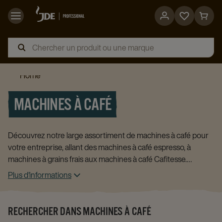
Go
Go
to
to
favorites
cart
page
page
Home
MACHINES À CAFÉ
Découvrez notre large assortiment de machines à café pour
votre entreprise, allant des machines à café espresso, à
machines à grains frais aux machines à café Cafitesse.
Trouvez la machine idéale qui répond à vos besoins en
Plus d'informations
matière de café dans votre entreprise.
RECHERCHER DANS MACHINES À CAFÉ