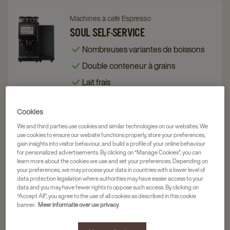
Navigate
Navigate
Machines à café Espresso
to
to
SOUL SELF-SERVICE
Soul
Soul
Nombreuses variantes de boissons
Self-
Self-
Double conteneur à grains
Service
Service
Lait frais
details
details
page
page
Prix disponible sur demande
Cookies
We and third parties use cookies and similar technologies on our websites. We
use cookies to ensure our website functions properly, store your preferences,
gain insights into visitor behaviour, and build a profile of your online behaviour
Navigate
Navigate
Machines à café Espresso
for personalized advertisements. By clicking on “Manage Cookies”, you can
to
to
MAGIC
learn more about the cookies we use and set your preferences. Depending on
your preferences, we may process your data in countries with a lower level of
MAGIC
MAGIC
60 sec/tasse
data protection legislation where authorities may have easier access to your
data and you may have fewer rights to oppose such access. By clicking on
details
details
13 variantes de boissons
“Accept All”, you agree to the use of all cookies as described in this cookie
page
page
banner.
Meer informatie over uw privacy
Taille compacte