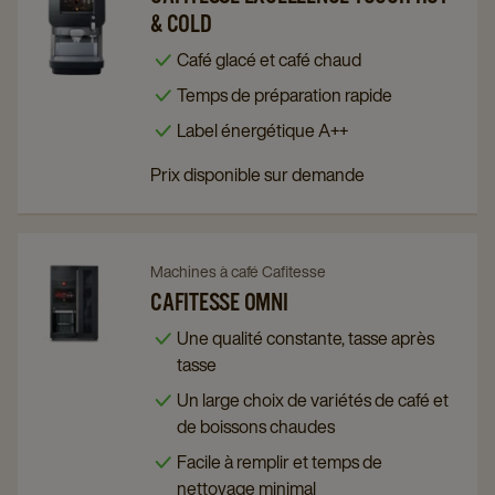
& COLD
Cafitesse
Cafitesse
Excellence
Excellence
Café glacé et café chaud
Touch
Touch
Temps de préparation rapide
Hot
Hot
Label énergétique A++
&
&
Cold
Cold
Prix disponible sur demande
details
details
page
page
Navigate
Navigate
Machines à café Cafitesse
to
to
CAFITESSE OMNI
Cafitesse
Cafitesse
Une qualité constante, tasse après
Omni
Omni
tasse
details
details
Un large choix de variétés de café et
page
page
de boissons chaudes
Facile à remplir et temps de
nettoyage minimal