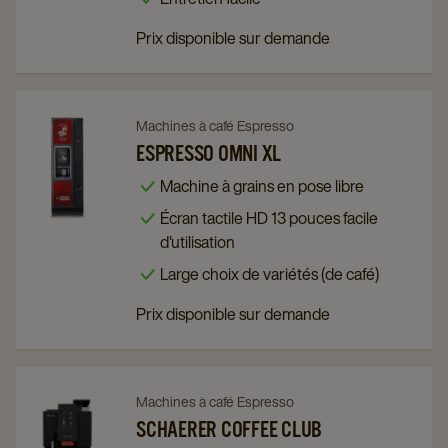
page
page
Prix disponible sur demande
Navigate
Navigate
Machines à café Espresso
to
to
ESPRESSO OMNI XL
Espresso
Espresso
Machine à grains en pose libre
Omni
Omni
Écran tactile HD 13 pouces facile
XL
XL
d'utilisation
details
details
Large choix de variétés (de café)
page
page
Prix disponible sur demande
Navigate
Navigate
Machines à café Espresso
to
to
SCHAERER COFFEE CLUB