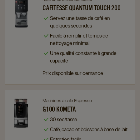
to
to
CAFITESSE QUANTUM TOUCH 200
Cafitesse
Cafitesse
Servez une tasse de café en
Quantum
Quantum
quelques secondes
Touch
Touch
Facile à remplir et temps de
200
200
nettoyage minimal
details
details
Une qualité constante à grande
page
page
capacité
Prix disponible sur demande
Navigate
Navigate
Machines à café Espresso
to
to
G100 KOMETA
G100
G100
30 sec/tasse
KOMETA
KOMETA
Café, cacao et boissons à base de lait
details
details
Entretien facile