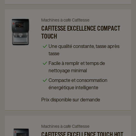
Navigate
Navigate
Machines à café Cafitesse
to
to
CAFITESSE EXCELLENCE COMPACT
TOUCH
Cafitesse
Cafitesse
Excellence
Excellence
Une qualité constante, tasse après
Compact
Compact
tasse
Touch
Touch
Facile à remplir et temps de
details
details
nettoyage minimal
page
page
Compacte et consommation
énergétique intelligente
Prix disponible sur demande
Navigate
Navigate
Machines à café Cafitesse
to
to
CAFITESSE EXCELLENCE TOUCH HOT