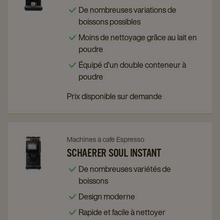
Schaerer
Schaerer
De nombreuses variations de
Skye
Skye
boissons possibles
Instant
Instant
Moins de nettoyage grâce au lait en
details
details
poudre
page
page
Équipé d’un double conteneur à
poudre
Prix disponible sur demande
Navigate
Navigate
Machines à café Espresso
to
to
SCHAERER SOUL INSTANT
Schaerer
Schaerer
De nombreuses variétés de
Soul
Soul
boissons
Instant
Instant
Design moderne
details
details
Rapide et facile à nettoyer
page
page