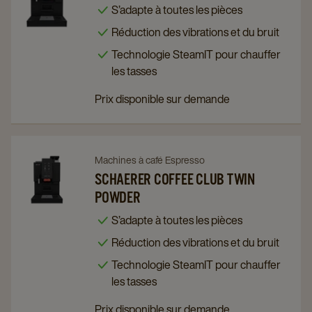
Schaerer
Schaerer
S’adapte à toutes les pièces
Coffee
Coffee
Réduction des vibrations et du bruit
Club
Club
Technologie SteamIT pour chauffer
details
details
les tasses
page
page
Prix disponible sur demande
Navigate
Navigate
Machines à café Espresso
to
to
SCHAERER COFFEE CLUB TWIN
POWDER
Schaerer
Schaerer
Coffee
Coffee
S’adapte à toutes les pièces
Club
Club
Réduction des vibrations et du bruit
Twin
Twin
Technologie SteamIT pour chauffer
Powder
Powder
les tasses
details
details
Prix disponible sur demande
page
page