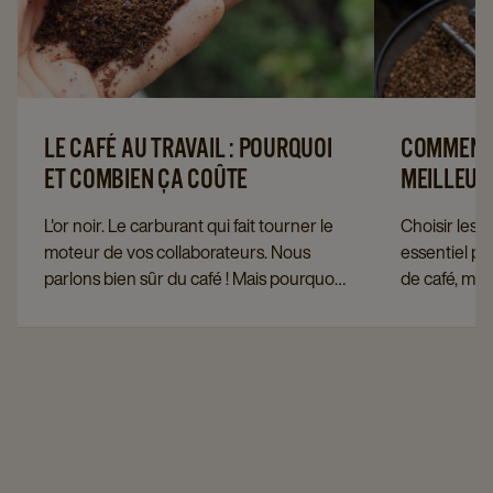
LE CAFÉ AU TRAVAIL : POURQUOI
COMMENT 
ET COMBIEN ÇA COÛTE
MEILLEURS
L'or noir. Le carburant qui fait tourner le
Choisir les 
moteur de vos collaborateurs. Nous
essentiel p
parlons bien sûr du café ! Mais pourquoi
de café, mêm
le café est-il si important au travail ? Et
machine. C'e
quel est son coût pour votre entreprise ?
de faire des
trouverez ci
facteurs à p
l'achat de g
ou la maison