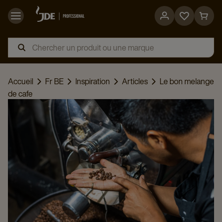
Go
Go
to
to
favorites
cart
page
page
Accueil
Fr BE
Inspiration
Articles
Le bon melange
de cafe