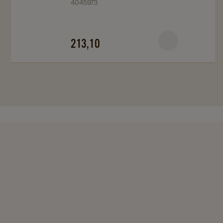
4045973
Dark
Dark
Roast
Roast
6X1Kg
6X1Kg
213,10
details
details
page
page