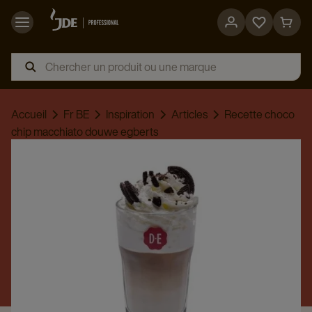
Go
Go
to
to
favorites
cart
page
page
Accueil
Fr BE
Inspiration
Articles
Recette choco
chip macchiato douwe egberts