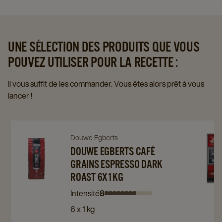
UNE SÉLECTION DES PRODUITS QUE VOUS
POUVEZ UTILISER POUR LA RECETTE :
Il vous suffit de les commander. Vous êtes alors prêt à vous
lancer !
Navigate
Navigate
Navigat
Douwe Egberts
to
to
DOUWE EGBERTS CAFÉ
to
GRAINS ESPRESSO DARK
Douwe
Douwe
Espress
ROAST 6X1KG
Egberts
Egberts
Omni
Café
Café
XL
Intensité
8
Intensity
Intensity
Intensity
Intensity
Intensity
Intensity
Intensity
Intensity
Intensity
Intensity
Intensity
Intensity
Grains
Grains
details
6 x 1 kg
0
1
2
3
4
5
6
7
8
9
10
11
Espresso
Espresso
page