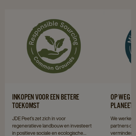
INKOPEN VOOR EEN BETERE
OP WEG N
TOEKOMST
PLANEET
JDE Peet’s zet zich in voor
We werken 
regeneratieve landbouw en investeert
partners om 
in positieve sociale en ecologische
verminderen,