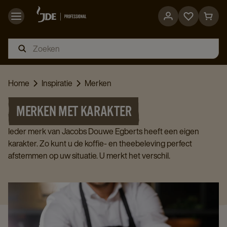
Go
Go
to
to
favorites
cart
page
page
Home
Inspiratie
Merken
MERKEN MET KARAKTER
Ieder merk van Jacobs Douwe Egberts heeft een eigen
karakter. Zo kunt u de koffie- en theebeleving perfect
afstemmen op uw situatie. U merkt het verschil.