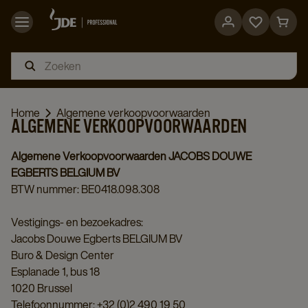
Go
Go
to
to
favorites
cart
page
page
Home
Algemene verkoopvoorwaarden
ALGEMENE VERKOOPVOORWAARDEN
Algemene Verkoopvoorwaarden JACOBS DOUWE
EGBERTS BELGIUM BV
BTW nummer: BE0418.098.308
Vestigings- en bezoekadres:
Jacobs Douwe Egberts BELGIUM BV
Buro & Design Center
Esplanade 1, bus 18
1020 Brussel
Telefoonnummer: +32 (0)2 490 19 50