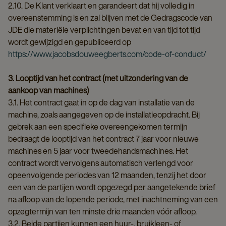
2.10. De Klant verklaart en garandeert dat hij volledig in
overeenstemming is en zal blijven met de Gedragscode van
JDE die materiële verplichtingen bevat en van tijd tot tijd
wordt gewijzigd en gepubliceerd op
https://www.jacobsdouweegberts.com/code-of-conduct/
3. Looptijd van het contract (met uitzondering van de
aankoop van machines)
3.1. Het contract gaat in op de dag van installatie van de
machine, zoals aangegeven op de installatieopdracht. Bij
gebrek aan een specifieke overeengekomen termijn
bedraagt de looptijd van het contract 7 jaar voor nieuwe
machines en 5 jaar voor tweedehandsmachines. Het
contract wordt vervolgens automatisch verlengd voor
opeenvolgende periodes van 12 maanden, tenzij het door
een van de partijen wordt opgezegd per aangetekende brief
na afloop van de lopende periode, met inachtneming van een
opzegtermijn van ten minste drie maanden vóór afloop.
3.2. Beide partijen kunnen een huur-, bruikleen- of