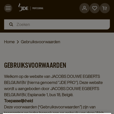
Go
Go
to
to
favorites
cart
page
page
Home
Gebruiksvoorwaarden
GEBRUIKSVOORWAARDEN
Welkom op de website van JACOBS DOUWE EGBERTS
BELGIUM BV (hierna genoemd "JDE PRO"). Deze website
wordt u aangeboden door JACOBS DOUWE EGBERTS
BELGIUM BV, Esplanade 1, bus 18, België.
Toepasselijkheid
Deze voorwaarden (“Gebruiksvoorwaarden”) zijn van
toepassing op ieder bezoek aan en gebruik van deze Web