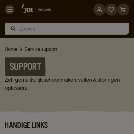
Go
Go
to
to
favorites
cart
page
page
Home
Service support
SUPPORT
Zelf gemakkelijk schoonmaken, vullen & storingen
oplossen.
HANDIGE LINKS