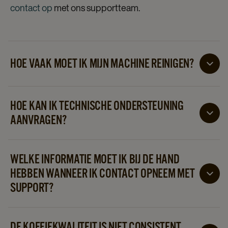
contact op
met ons supportteam.
HOE VAAK MOET IK MIJN MACHINE REINIGEN?
Regelmatige reiniging helpt de koffiekwaliteit en de
prestaties van de machine te behouden. De
HOE KAN IK TECHNISCHE ONDERSTEUNING
reinigingsfrequentie kan afhangen van het type
AANVRAGEN?
machine en het dagelijkse gebruik.
U kunt
contact opnemen
met het lokale supportteam
via de beschikbare servicekanalen voor hulp bij
WELKE INFORMATIE MOET IK BIJ DE HAND
technische problemen.
HEBBEN WANNEER IK CONTACT OPNEEM MET
SUPPORT?
Het helpt als u het machinemodel, de locatie en
details van het probleem bij de hand hebt, zodat het
DE KOFFIEKWALITEIT IS NIET CONSISTENT.