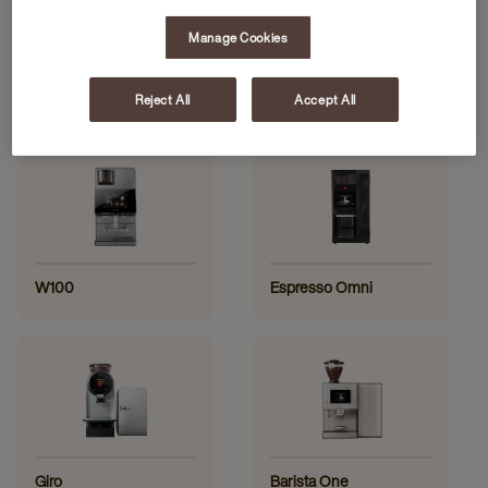
All
Bonen
Cafitesse
Instant
Manage Cookies
Reject All
Accept All
BONEN
W100
Espresso Omni
Giro
Barista One