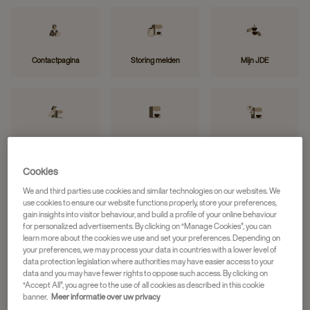
Contactpagina
Storing melden
Mijn JDE
Machine onderhoud
Installatiefiches
FAQ
video’s
Cookies
We and third parties use cookies and similar technologies on our websites. We
use cookies to ensure our website functions properly, store your preferences,
gain insights into visitor behaviour, and build a profile of your online behaviour
for personalized advertisements. By clicking on “Manage Cookies”, you can
learn more about the cookies we use and set your preferences. Depending on
your preferences, we may process your data in countries with a lower level of
data protection legislation where authorities may have easier access to your
ALLE MACHINES
data and you may have fewer rights to oppose such access. By clicking on
“Accept All”, you agree to the use of all cookies as described in this cookie
banner.
Meer informatie over uw privacy