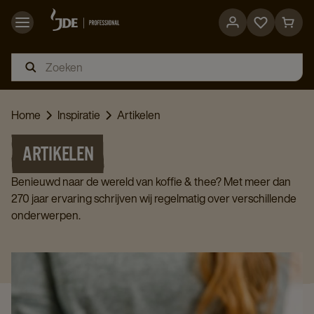
Go
Go
to
to
favorites
cart
page
page
Home
Inspiratie
Artikelen
ARTIKELEN
Benieuwd naar de wereld van koffie & thee? Met meer dan
270 jaar ervaring schrijven wij regelmatig over verschillende
onderwerpen.