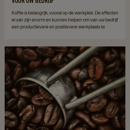
VOOR UW BEDRIJF
Koffie is belangrijk, vooral op de werkplek. De effecten
ervan zijn enorm en kunnen helpen om van uw bedrijf
een productievere en positievere werkplaats te
maken. De meeste werknemers hebben
tegenwoordig een uitgesproken mening over de
kwaliteit van de koffie op het werk. Ze verwachten dat
de kwaliteit van de koffie in de bedrijfsomgeving niet
onderdoet voor de kwaliteit van de koffie die thuis of
buitenshuis wordt aangeboden.
In deze blog leest u meer over het belang van
koffiepauzes op kantoor en waarom ze belangrijk zijn
voor uw bedrijf.