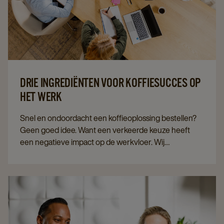
DRIE INGREDIËNTEN VOOR KOFFIESUCCES OP
HET WERK
Snel en ondoordacht een koffieoplossing bestellen?
Geen goed idee. Want een verkeerde keuze heeft
een negatieve impact op de werkvloer. Wij
verklappen de
drie ingrediënten van koffiesucces
:
serveer lekkere koffie, in een veelvoud van smaken,
op een centrale plaats. De dankbaarheid van uw
collega’s én baas zal groot zijn.