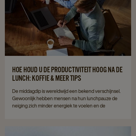
HOE HOUD U DE PRODUCTIVITEIT HOOG NA DE
LUNCH: KOFFIE & MEER TIPS
De middagdip is wereldwijd een bekend verschijnsel.
Gewoonlijk hebben mensen na hun lunchpauze de
neiging zich minder energiek te voelen en de
motivatie voor het werk te verliezen. Gelukkig zijn er
verschillende oplossingen om ervoor te zorgen dat je
werknemers hun energie terugvinden en hun
werkdag op een positieve en productieve manier