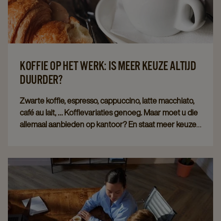
KOFFIE OP HET WERK: IS MEER KEUZE ALTIJD
DUURDER?
Zwarte koffie, espresso, cappuccino, latte macchiato,
café au lait, … Koffievariaties genoeg. Maar moet u die
allemaal aanbieden op kantoor? En staat meer keuze
ook telkens gelijk aan een hogere prijs? Dat zochten
we voor u uit.