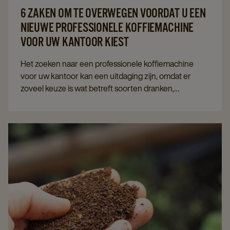
6 ZAKEN OM TE OVERWEGEN VOORDAT U EEN
NIEUWE PROFESSIONELE KOFFIEMACHINE
VOOR UW KANTOOR KIEST
Het zoeken naar een professionele koffiemachine
voor uw kantoor kan een uitdaging zijn, omdat er
zoveel keuze is wat betreft soorten dranken,
onderhoud en kosten. Om u te helpen hebben we
een aantal belangrijke onderwerpen op een rijtje
gezet waar u rekening mee moet houden voordat u
de perfecte koffiemachine op de werkvloer kiest.