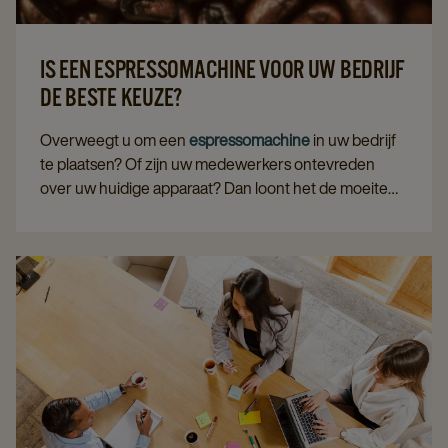
IS EEN ESPRESSOMACHINE VOOR UW BEDRIJF
DE BESTE KEUZE?
Overweegt u om een
espressomachine
in uw bedrijf
te plaatsen? Of zijn uw medewerkers ontevreden
over uw huidige apparaat? Dan loont het de moeite
om een standaard
koffiemachine
te vergelijken met
een espressotoestel. Het ene is niet beter dan het
andere, maar er is wel een verschil. In smaak, volume,
imago, prijs en onderhoud.