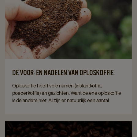
DE VOOR- EN NADELEN VAN OPLOSKOFFIE
Oploskoffie heeft vele namen (instantkoffie,
poederkoffie) en gezichten. Want de ene oploskoffie
is de andere niet. Al zijn er natuurlijk een aantal
gemene delers: instantkoffie is sneller en goedkoper
dan verse koffie, maar ook iets minder vol van smaak.
Hieronder spitten we de voor- en nadelen van
oploskoffie uit tot op … de korrel.