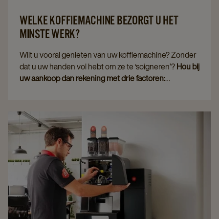
WELKE KOFFIEMACHINE BEZORGT U HET
MINSTE WERK?
Wilt u vooral genieten van uw koffiemachine? Zonder
dat u uw handen vol hebt om ze te ‘soigneren’?
Hou bij
uw aankoop dan rekening met drie factoren:
aanvulfrequentie, reinigingsinspanning en
bijproducten
. Die verschillen per type koffie. Een
ingewikkelde blend dus, hieronder netjes voor u
uitgeschonken. Onthoud alvast:
liquid koffie
wordt uw
beste vriend qua gebruiksgemak.