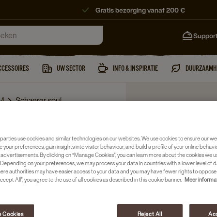
Gratis bezorging vanaf 200 €
Suppor
CCESSOIRES
UW SECTOR
INFO & INSPIRATIE
DUURZAAMH
M
Schaerer soul
parties use cookies and similar technologies on our websites. We use cookies to ensure our we
e your preferences, gain insights into visitor behaviour, and build a profile of your online behavi
 advertisements. By clicking on “Manage Cookies”, you can learn more about the cookies we u
Depending on your preferences, we may process your data in countries with a lower level of d
here authorities may have easier access to your data and you may have fewer rights to oppose
ccept All”, you agree to the use of all cookies as described in this cookie banner.
Meer informa
 Cookies
Reject All
Acc