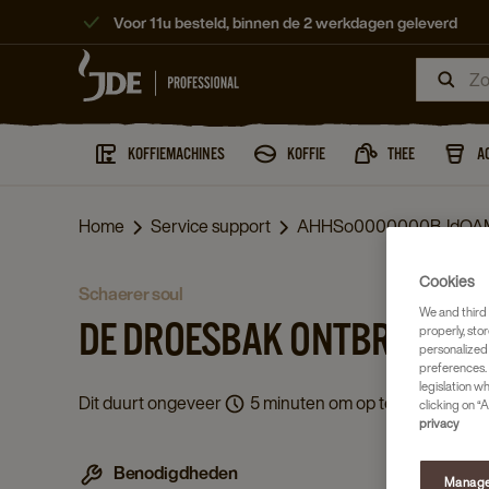
Voor 11u besteld, binnen de 2 werkdagen geleverd
KOFFIEMACHINES
KOFFIE
THEE
A
Home
Service support
AHHSo0000000BJdOA
Cookies
schaerer soul
We and third 
DE DROESBAK ONTBREEKT
properly, stor
personalized
preferences. 
legislation w
Dit duurt ongeveer
5 minuten om op te lossen.
clicking on “A
privacy
Benodigdheden
Manage