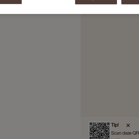
el
Tip!
Scan deze QR 