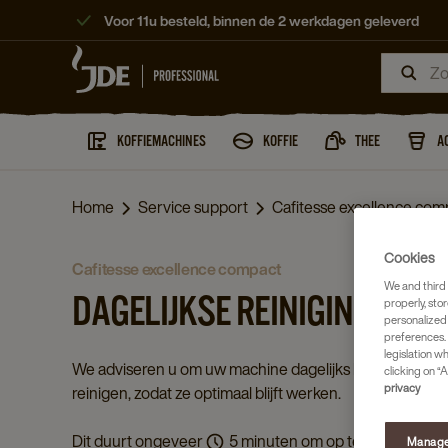
Voor 11u besteld, binnen de 2 werkdagen geleverd
KOFFIEMACHINES
KOFFIE
THEE
A
Home
Service support
Cafitesse excellence comp
Cookies
cafitesse excellence compact
We and third 
DAGELIJKSE REINIGING
properly, stor
personalized
preferences. 
legislation w
We adviseren u om uw machine dagelijks kort te
clicking on “A
privacy
reinigen, zodat ze optimaal blijft werken.
Dit duurt ongeveer
5 minuten om op te lossen.
Manage