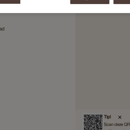
ad
Tip!
Scan deze QR 