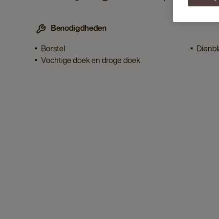
Benodigdheden
Borstel
Dienbl
Vochtige doek en droge doek