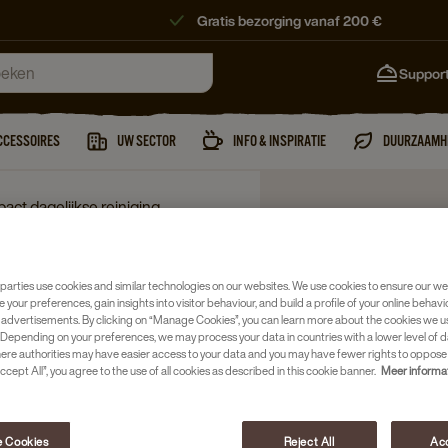
Gratis bezorging vanaf 200 €
Suppor
CCESSOIRES
UW SECTOR
INFO & INSPIRATIE
DUURZAAMH
act dagelijkse reiniging
parties use cookies and similar technologies on our websites. We use cookies to ensure our we
e your preferences, gain insights into visitor behaviour, and build a profile of your online behavi
 advertisements. By clicking on “Manage Cookies”, you can learn more about the cookies we u
Depending on your preferences, we may process your data in countries with a lower level of d
here authorities may have easier access to your data and you may have fewer rights to oppose
ccept All”, you agree to the use of all cookies as described in this cookie banner.
Meer informa
 Cookies
Reject All
Acc