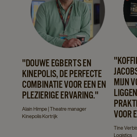
"KOFFI
"DOUWE EGBERTS EN
JACOB
KINEPOLIS, DE PERFECTE
MIJN V
COMBINATIE VOOR EEN EN
LIGGEN
PLEZIERIGE ERVARING."
PRAKTI
Alain Himpe | Theatre manager
VOOR E
Kinepolis Kortrijk
Tine Verbi
Logistics