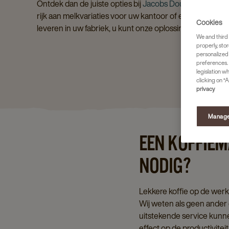
Ontdek dan de juiste opties bij
Jacobs Douwe Egberts
.
rijk aan melkvariaties voor uw kantoor of een machine d
Cookies
leveren in uw fabriek, u kunt onze oplossingen 1 maand 
We and third 
properly, stor
personalized
preferences. 
legislation w
clicking on “A
privacy
Manage
EEN KOFFIE
NODIG?
Lekkere koffie op de werk
Wij weten als geen ander 
uitstekende service kunne
effect op de productivite