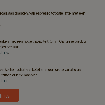
cala aan dranken, van espresso tot café latte, met een
.
anken met een hoge capaciteit: Omni Cafitesse biedt u
jes per uur.
chine
.
eel koffie nodig heeft. Zet snel een grote variatie aan
 zitten al in de machine.
chine
.
chines