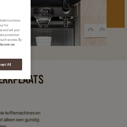
bsite functions
our for
se and set your
ata protection
 such access. By
tie over uw
ept All
WERKPLAATS
nele koffiemachines en
et alleen een gunstig
ten.