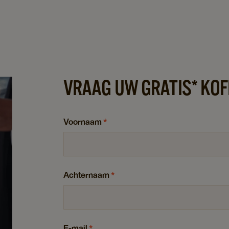
VRAAG UW GRATIS* KOF
Voornaam
*
Achternaam
*
E-mail
*