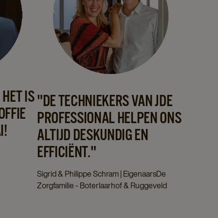
 HET IS
"DE TECHNIEKERS VAN JDE
OFFIE
PROFESSIONAL HELPEN ONS
I!
ALTIJD DESKUNDIG EN
EFFICIËNT."
Sigrid & Philippe Schram | EigenaarsDe
Zorgfamilie - Boterlaarhof & Ruggeveld