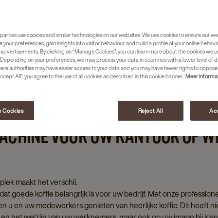
 Of u nu op zoek bent naar een koffie-ervaring
ie snel een grote hoeveelheid koffie kan
gratis testen*.?
parties use cookies and similar technologies on our websites. We use cookies to ensure our we
e your preferences, gain insights into visitor behaviour, and build a profile of your online behavi
 advertisements. By clicking on “Manage Cookies”, you can learn more about the cookies we u
Depending on your preferences, we may process your data in countries with a lower level of d
here authorities may have easier access to your data and you may have fewer rights to oppose
ccept All”, you agree to the use of all cookies as described in this cookie banner.
Meer informa
 Cookies
Reject All
Acc
MACHINE VOOR UW KANTOOR OF 
plek maakt het verschil.
dat goede koffie belangrijk is voor uw bedrijf. Met onze professio
n u en uw medewerkers genieten van heerlijke koffie. Dit heeft ni
it en het welzijn van uw werknemers, maar ook op uw imago bij klan