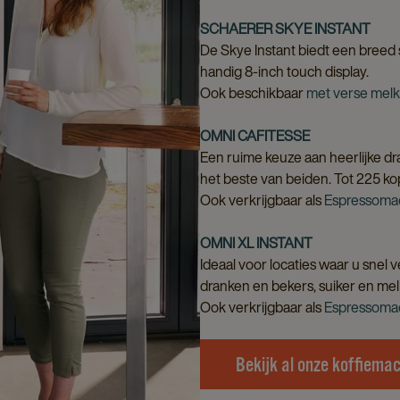
SCHAERER SKYE INSTANT
De Skye Instant biedt een breed s
handig 8-inch touch display.
Ook beschikbaar
met verse melk
OMNI CAFITESSE
Een ruime keuze aan heerlijke dr
het beste van beiden. Tot 225 kop
Ook verkrijgbaar als
Espressoma
OMNI XL INSTANT
Ideaal voor locaties waar u snel v
dranken en bekers, suiker en melk
Ook verkrijgbaar als
Espressoma
Bekijk al onze koffiema