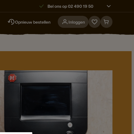
Bel ons op 02 490 19 50
Opnieuw bestellen
Inloggen
Go
Go
to
to
favorites
cart
page
page