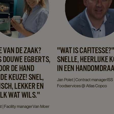
E VAN DE ZAAK?
"WAT IS CAFITESSE?"
S DOUWE EGBERTS,
SNELLE, HEERLIJKE K
OOR DE HAND
IN EEN HANDOMDRAA
DE KEUZE! SNEL,
Jan Polet | Contract managerISS
SCH, LEKKER EN
Foodservices @ Atlas Copco
LK WAT WILS."
st | Facility managerVan Moer