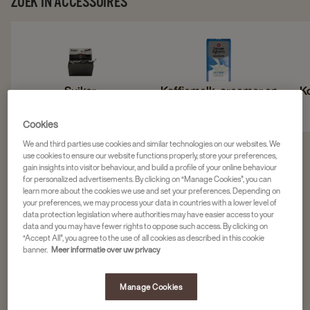
ZOEK IN ACCESSOIRES
Suiker
Koffiemelk, creamer en
Ko
barista melk
Cookies
We and third parties use cookies and similar technologies on our websites. We
use cookies to ensure our website functions properly, store your preferences,
gain insights into visitor behaviour, and build a profile of your online behaviour
Filter 6 products
for personalized advertisements. By clicking on “Manage Cookies”, you can
learn more about the cookies we use and set your preferences. Depending on
your preferences, we may process your data in countries with a lower level of
data protection legislation where authorities may have easier access to your
data and you may have fewer rights to oppose such access. By clicking on
Navigate
Navigate
Royco
“Accept All”, you agree to the use of all cookies as described in this cookie
to
to
ROYCO CRUNCHY SUPRÊME
banner.
Meer informatie over uw privacy
GROENTENSOEP 8X20ST
Royco
Royco
Crunchy
Crunchy
Manage Cookies
8 x 20 stuks
Suprême
Suprême