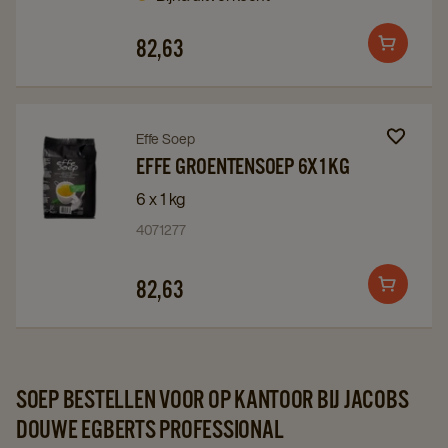
page
page
82,63
Add
to
cart
Navigate
Navigate
Effe Soep
to
to
EFFE GROENTENSOEP 6X1KG
Effe
Effe
6 x 1 kg
Groentensoep
Groentensoep
4071277
6x1kg
6x1kg
details
details
82,63
Add
page
page
to
cart
SOEP BESTELLEN VOOR OP KANTOOR BIJ JACOBS
DOUWE EGBERTS PROFESSIONAL