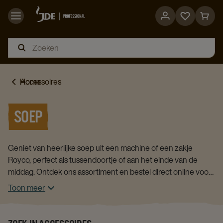
Go
Go
to
to
favorites
cart
page
page
Home
Accessoires
SOEP
Geniet van heerlijke soep uit een machine of een zakje
Royco, perfect als tussendoortje of aan het einde van de
middag. Ontdek ons assortiment en bestel direct online voor
uw bedrijf.
Toon meer