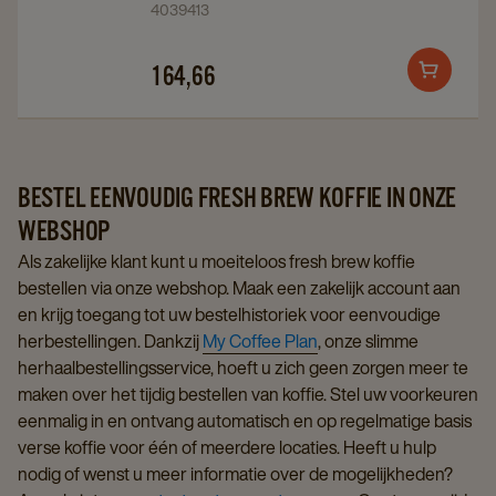
4039413
Traditional
Traditional
6x1kg
6x1kg
164,66
Add
details
details
to
page
page
cart
BESTEL EENVOUDIG FRESH BREW KOFFIE IN ONZE
WEBSHOP
Als zakelijke klant kunt u moeiteloos fresh brew koffie
bestellen via onze webshop. Maak een zakelijk account aan
en krijg toegang tot uw bestelhistoriek voor eenvoudige
herbestellingen. Dankzij
My Coffee Plan
, onze slimme
herhaalbestellingsservice, hoeft u zich geen zorgen meer te
maken over het tijdig bestellen van koffie. Stel uw voorkeuren
eenmalig in en ontvang automatisch en op regelmatige basis
verse koffie voor één of meerdere locaties. Heeft u hulp
nodig of wenst u meer informatie over de mogelijkheden?