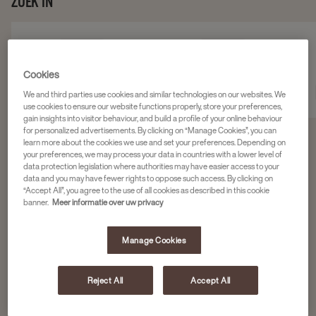
ZOEK IN
Cookies
We and third parties use cookies and similar technologies on our websites. We
use cookies to ensure our website functions properly, store your preferences,
gain insights into visitor behaviour, and build a profile of your online behaviour
for personalized advertisements. By clicking on “Manage Cookies”, you can
learn more about the cookies we use and set your preferences. Depending on
your preferences, we may process your data in countries with a lower level of
Filter 4 products
data protection legislation where authorities may have easier access to your
data and you may have fewer rights to oppose such access. By clicking on
“Accept All”, you agree to the use of all cookies as described in this cookie
banner.
Meer informatie over uw privacy
Navigate
Navigate
Pickwick Professional
to
to
PICKWICK THEE GREEN TEA
Manage Cookies
LEMON 6X100ST
Pickwick
Pickwick
Thee
Thee
6 x 100 zakjes
Reject All
Accept All
Green
Green
4024356
Tea
Tea