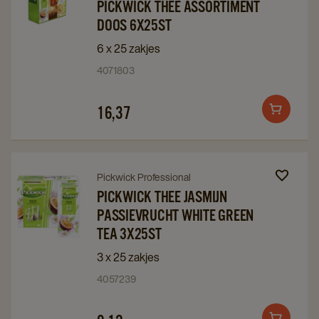
Pickwick
Pickwick
PICKWICK THEE ASSORTIMENT
Thee
Thee
DOOS 6X25ST
assortiment
assortiment
6 x 25 zakjes
doos
doos
4071803
6x25st
6x25st
details
details
16,37
page
page
Add
to
cart
Navigate
Navigate
Pickwick Professional
to
to
PICKWICK THEE JASMIJN
PASSIEVRUCHT WHITE GREEN
Pickwick
Pickwick
TEA 3X25ST
Thee
Thee
jasmijn
jasmijn
3 x 25 zakjes
passievrucht
passievrucht
4057239
white
white
green
green