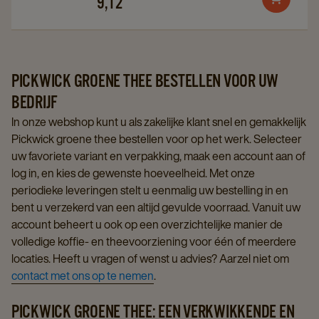
9,12
Add
tea
tea
to
3x25ST
3x25ST
cart
details
details
page
page
PICKWICK GROENE THEE BESTELLEN VOOR UW
BEDRIJF
In onze webshop kunt u als zakelijke klant snel en gemakkelijk
Pickwick groene thee bestellen voor op het werk. Selecteer
uw favoriete variant en verpakking, maak een account aan of
log in, en kies de gewenste hoeveelheid. Met onze
periodieke leveringen stelt u eenmalig uw bestelling in en
bent u verzekerd van een altijd gevulde voorraad. Vanuit uw
account beheert u ook op een overzichtelijke manier de
volledige koffie- en theevoorziening voor één of meerdere
locaties. Heeft u vragen of wenst u advies? Aarzel niet om
contact met ons op te nemen
.
PICKWICK GROENE THEE: EEN VERKWIKKENDE EN