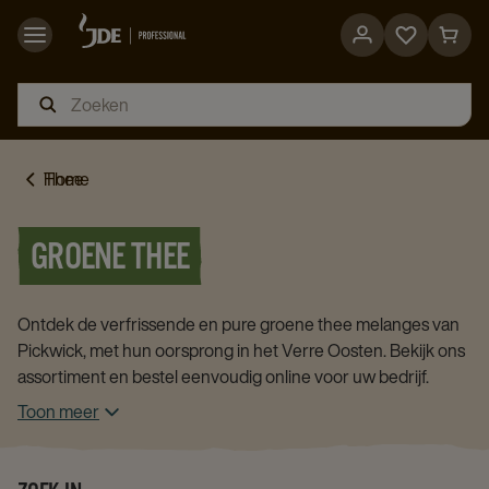
Go
Go
to
to
favorites
cart
page
page
Home
Thee
GROENE THEE
Ontdek de verfrissende en pure groene thee melanges van
Pickwick, met hun oorsprong in het Verre Oosten. Bekijk ons
assortiment en bestel eenvoudig online voor uw bedrijf.
Toon meer