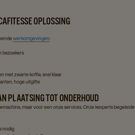
CAFITESSE OPLOSSING
lopende
werkomgevingen
:
én bezoekers
n met zwarte koffie, snel klaar
anten, hoge uitgifte
VAN PLAATSING TOT ONDERHOUD
semachine, maar voor een onze services. Onze kexperts begeleiden u b
n
s nodig