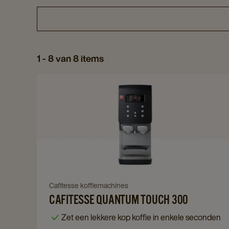
1 - 8 van 8 items
Navigate
to
Cafitesse
Quantum
Touch
300
details
page
Navigate
Cafitesse koffiemachines
CAFITESSE QUANTUM TOUCH 300
to
Cafitesse
Zet een lekkere kop koffie in enkele seconden
Quantum