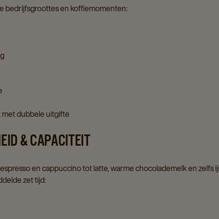
de bedrijfsgroottes en koffiemomenten:
ig
ie
 met dubbele uitgifte
EID & CAPACITEIT
presso en cappuccino tot latte, warme chocolademelk en zelfs ijsko
delde zet tijd: