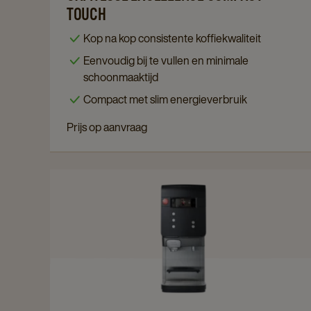
Cafitesse
TOUCH
Excellence
Kop na kop consistente koffiekwaliteit
Compact
Eenvoudig bij te vullen en minimale
Touch
schoonmaaktijd
details
Compact met slim energieverbruik
page
Prijs op aanvraag
Navigate
to
Cafitesse
Quantum
Touch
100
details