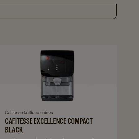
Navigate
to
Cafitesse
Excellence
Compact
Black
details
page
Navigate
Cafitesse koffiemachines
CAFITESSE EXCELLENCE COMPACT
to
Cafitesse
BLACK
Excellence