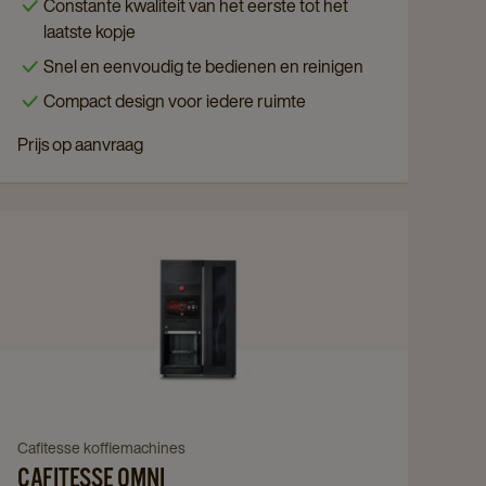
Constante kwaliteit van het eerste tot het
Compact
laatste kopje
Black
Snel en eenvoudig te bedienen en reinigen
details
Compact design voor iedere ruimte
page
Prijs op aanvraag
Navigate
to
Cafitesse
Omni
details
page
Navigate
Cafitesse koffiemachines
CAFITESSE OMNI
to