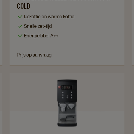
page
Cafitesse
COLD
Excellence
IJskoffie én warme koffie
Touch
Snelle zet-tijd
Hot
Energielabel A++
&
Cold
details
Prijs op aanvraag
page
Navigate
to
Cafitesse
Quantum
Touch
200
details