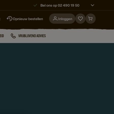
Bel ons op 02 490 19 50
t
Opnieuw bestellen
Inloggen
Go
Go
to
to
favorites
cart
EID
VRIJBLIJVEND ADVIES
page
page