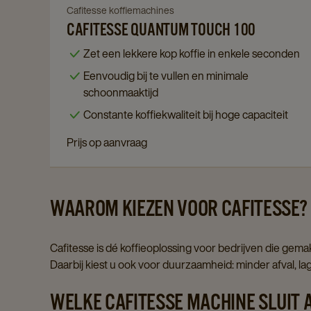
page
Navigate
Cafitesse koffiemachines
CAFITESSE QUANTUM TOUCH 100
to
Cafitesse
Zet een lekkere kop koffie in enkele seconden
Quantum
Eenvoudig bij te vullen en minimale
Touch
schoonmaaktijd
100
Constante koffiekwaliteit bij hoge capaciteit
details
page
Prijs op aanvraag
WAAROM KIEZEN VOOR CAFITESSE?
Cafitesse is dé koffieoplossing voor bedrijven die gem
Daarbij kiest u ook voor duurzaamheid: minder afval, l
WELKE CAFITESSE MACHINE SLUIT 