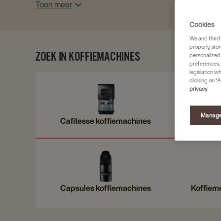
Toon meer
Cookies
We and third 
properly, stor
ZOEK IN KOFFIEMACHINES
personalized
preferences. 
legislation w
clicking on “A
privacy
Manage
Cafitesse koffiemachines
Espre
Capsules koffiemachines
Koffiem