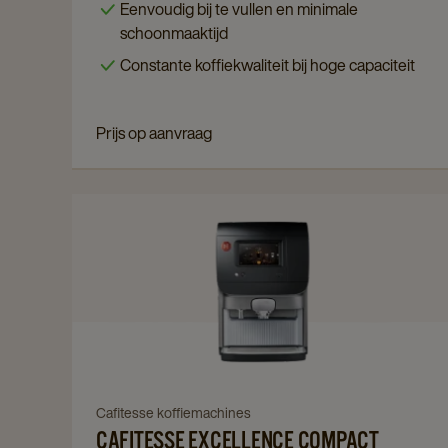
Eenvoudig bij te vullen en minimale
Touch
schoonmaaktijd
300
Constante koffiekwaliteit bij hoge capaciteit
details
page
Prijs op aanvraag
Navigate
to
Cafitesse
Excellence
Compact
Touch
details
page
Navigate
Cafitesse koffiemachines
CAFITESSE EXCELLENCE COMPACT
to