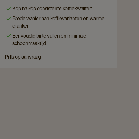
Cafitesse
Kop na kop consistente koffiekwaliteit
Omni
Brede waaier aan koffievarianten en warme
details
dranken
page
Eenvoudig bij te vullen en minimale
schoonmaaktijd
Prijs op aanvraag