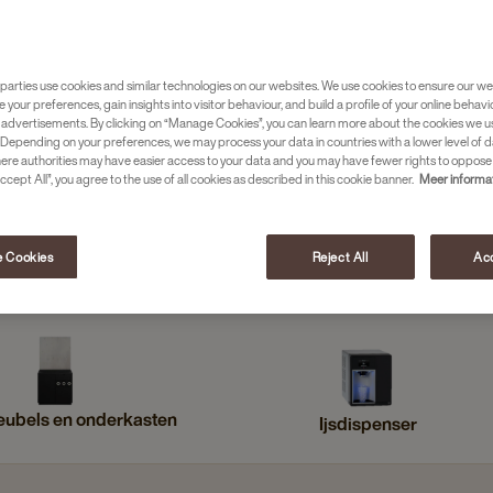
parties use cookies and similar technologies on our websites. We use cookies to ensure our we
e your preferences, gain insights into visitor behaviour, and build a profile of your online behavi
 advertisements. By clicking on “Manage Cookies”, you can learn more about the cookies we u
Depending on your preferences, we may process your data in countries with a lower level of d
here authorities may have easier access to your data and you may have fewer rights to oppose
ccept All”, you agree to the use of all cookies as described in this cookie banner.
Meer informa
 Cookies
Reject All
Acc
sso koffiemachines
Instant koffiemachines
eubels en onderkasten
Ijsdispenser