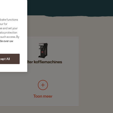
bsite functions
our for
se and set your
ata protection
 such access. By
tie over uw
ept All
Filter koffiemachines
Toon meer