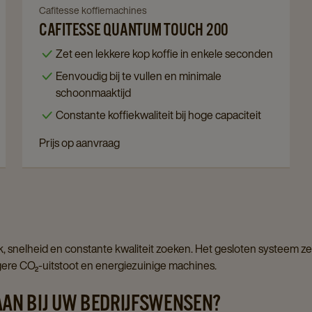
page
Navigate
Cafitesse koffiemachines
CAFITESSE QUANTUM TOUCH 200
to
Cafitesse
Zet een lekkere kop koffie in enkele seconden
Quantum
Eenvoudig bij te vullen en minimale
Touch
schoonmaaktijd
200
Constante koffiekwaliteit bij hoge capaciteit
details
page
Prijs op aanvraag
ak, snelheid en constante kwaliteit zoeken. Het gesloten systeem z
agere CO₂-uitstoot en energiezuinige machines.
AAN BIJ UW BEDRIJFSWENSEN?