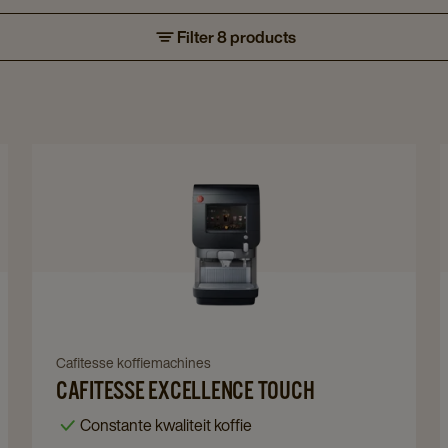
Filter 8 products
Navigate
to
Cafitesse
Excellence
Touch
details
page
Navigate
Cafitesse koffiemachines
CAFITESSE EXCELLENCE TOUCH
to
Cafitesse
Constante kwaliteit koffie
Excellence