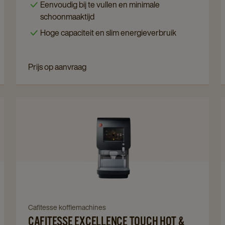
Eenvoudig bij te vullen en minimale
Touch
schoonmaaktijd
details
Hoge capaciteit en slim energieverbruik
page
Prijs op aanvraag
Navigate
to
Cafitesse
Excellence
Touch
Hot
&
Cold
Navigate
Cafitesse koffiemachines
details
CAFITESSE EXCELLENCE TOUCH HOT &
to