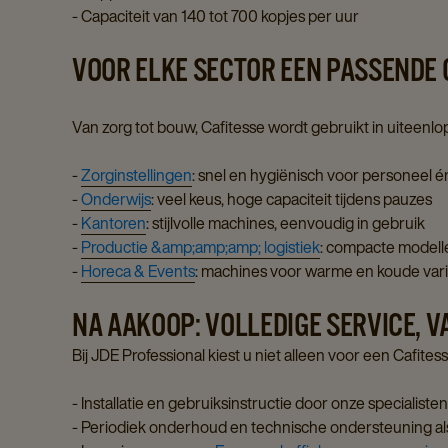
- Capaciteit van 140 tot 700 kopjes per uur
VOOR ELKE SECTOR EEN PASSENDE 
Van zorg tot bouw, Cafitesse wordt gebruikt in uiteen
-
Zorginstellingen
: snel en hygiënisch voor personeel 
-
Onderwijs
: veel keus, hoge capaciteit tijdens pauzes
-
Kantoren
: stijlvolle machines, eenvoudig in gebruik
-
Productie &amp;amp;amp; logistiek
: compacte modelle
-
Horeca & Events
: machines voor warme en koude vari
NA AAKOOP: VOLLEDIGE SERVICE, 
Bij JDE Professional kiest u niet alleen voor een Cafites
- Installatie en gebruiksinstructie door onze specialiste
- Periodiek onderhoud en technische ondersteuning al