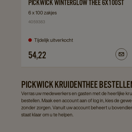
PICKWICK WINTERGLOW THEE 6X100ST
to
Pickwick
6 x 100 zakjes
Winterglow
4059383
thee
6x100ST
Tijdelijk uitverkocht
details
page
54,22
PICKWICK KRUIDENTHEE BESTELLE
Verras uw medewerkers en gasten met de heerlijke krui
bestellen. Maak een account aan of log in, kies de gew
zonder zorgen. Vanuit uw account beheert u bovendien o
staat klaar om u te helpen.