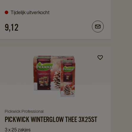
3x25ST
Tijdelijk uitverkocht
details
page
9,12
Navigate
to
Pickwick
Winterglow
thee
3x25ST
details
page
Navigate
Pickwick Professional
PICKWICK WINTERGLOW THEE 3X25ST
to
Pickwick
3 x 25 zakjes