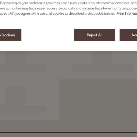
Depending on your preferences, we may process your data in countries with a lower level of d
here authorities may have easier access to your data and you may have fewer rights to oppose
ccept All”, you agree to the use of all cookies as described in this cookie banner.
Meer informa
 Cookies
Reject All
Acc