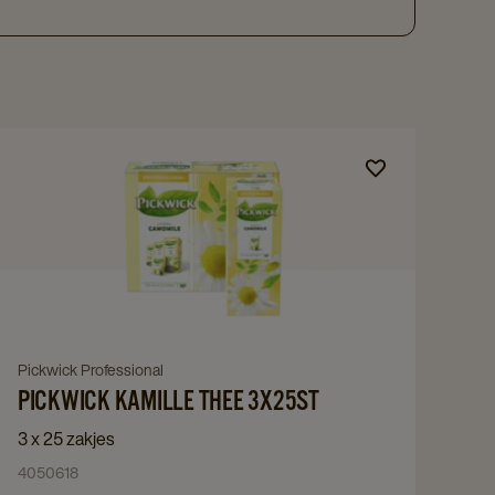
Navigate
to
Pickwick
Kamille
thee
3x25ST
details
page
Navigate
Pickwick Professional
PICKWICK KAMILLE THEE 3X25ST
to
Pickwick
3 x 25 zakjes
Kamille
4050618
thee