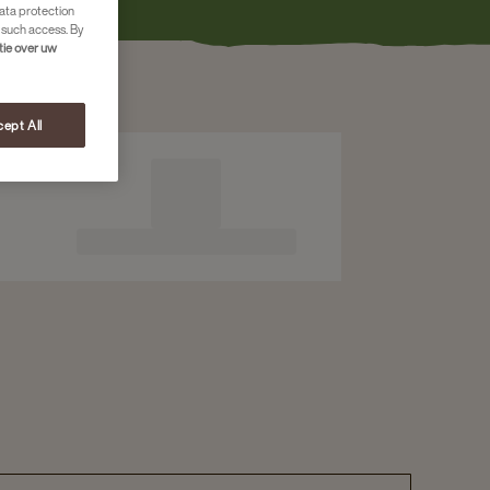
ata protection
 such access. By
tie over uw
ept All