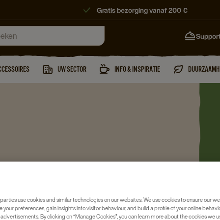
Gratis bezorging vanaf 200 €
Suppor
CCESSOIRES
UW SECTOR
INFO & INSPIRATIE
DUURZAAMH
errenmunt en Kamille tot
ig online voor uw bedrijf.
parties use cookies and similar technologies on our websites. We use cookies to ensure our we
e your preferences, gain insights into visitor behaviour, and build a profile of your online behavi
 advertisements. By clicking on “Manage Cookies”, you can learn more about the cookies we u