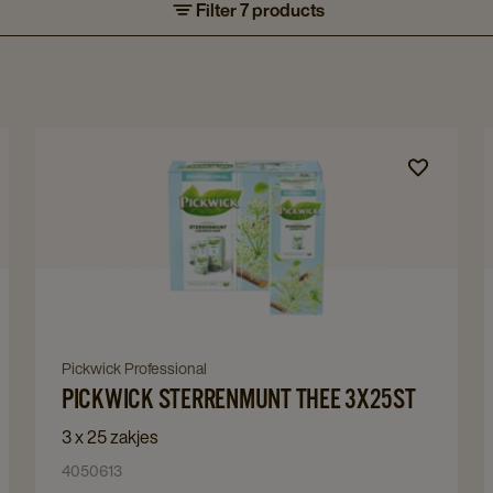
Filter 7 products
Navigate
to
Pickwick
Sterrenmunt
Thee
3x25st
details
page
Navigate
Pickwick Professional
PICKWICK STERRENMUNT THEE 3X25ST
to
Pickwick
3 x 25 zakjes
Sterrenmunt
4050613
Thee