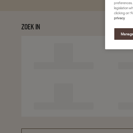
preferences. 
legislation w
clicking on “A
privacy
ZOEK IN
Manage