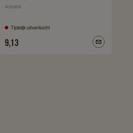
Winterglow
4050616
thee
3x25ST
details
Tijdelijk uitverkocht
page
9,13