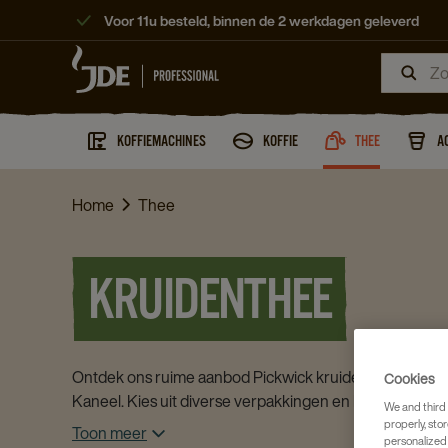
Voor 11u besteld, binnen de 2 werkdagen geleverd
KOFFIEMACHINES
KOFFIE
THEE
A
Home
Thee
KRUIDENTHEE
Ontdek ons ruime aanbod Pickwick kruidenthee, van St
Cookies
Kaneel. Kies uit diverse verpakkingen en bestel eenvoud
We and third 
properly, stor
Toon meer
personalized