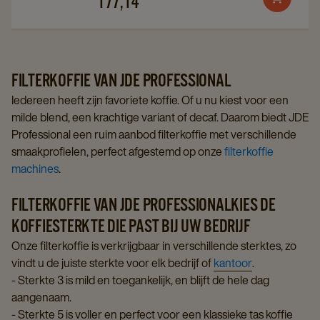
177,14
Add
page
page
to
cart
FILTERKOFFIE VAN JDE PROFESSIONAL
Iedereen heeft zijn favoriete koffie. Of u nu kiest voor een
milde blend, een krachtige variant of decaf. Daarom biedt JDE
Professional een ruim aanbod filterkoffie met verschillende
smaakprofielen, perfect afgestemd op onze
filterkoffie
machines
.
FILTERKOFFIE VAN JDE PROFESSIONALKIES DE
KOFFIESTERKTE DIE PAST BIJ UW BEDRIJF
Onze filterkoffie is verkrijgbaar in verschillende sterktes, zo
vindt u de juiste sterkte voor elk bedrijf of
kantoor
.
- Sterkte 3 is mild en toegankelijk, en blijft de hele dag
aangenaam.
- Sterkte 5 is voller en perfect voor een klassieke tas koffie