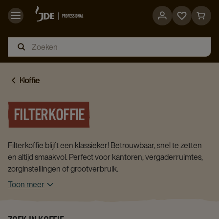
Go
Go
to
to
favorites
cart
page
page
Home
Koffie
FILTERKOFFIE
Filterkoffie blijft een klassieker! Betrouwbaar, snel te zetten
en altijd smaakvol. Perfect voor kantoren, vergaderruimtes,
zorginstellingen of grootverbruik.
Toon meer