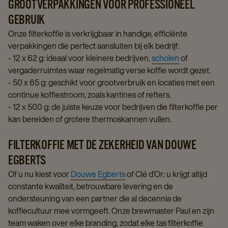
GROOTVERPAKKINGEN VOOR PROFESSIONEEL
GEBRUIK
Onze filterkoffie is verkrijgbaar in handige, efficiënte
verpakkingen die perfect aansluiten bij elk bedrijf:
- 12 x 62 g: ideaal voor kleinere bedrijven,
scholen
of
vergaderruimtes waar regelmatig verse koffie wordt gezet.
- 50 x 65 g: geschikt voor grootverbruik en locaties met een
continue koffiestroom, zoals kantines of refters.
- 12 x 500 g: de juiste keuze voor bedrijven die filterkoffie per
kan bereiden of grotere thermoskannen vullen.
FILTERKOFFIE MET DE ZEKERHEID VAN DOUWE
EGBERTS
Of u nu kiest voor
Douwe Egberts
of Clé d’Or: u krijgt altijd
constante kwaliteit, betrouwbare levering en de
ondersteuning van een partner die al decennia de
koffiecultuur mee vormgeeft. Onze brewmaster Paul en zijn
team waken over elke branding, zodat elke tas filterkoffie