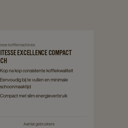
Navigate
to
igate
tesse koffiemachines
Cafitesse
ITESSE EXCELLENCE COMPACT
Excellence
tesse
UCH
Compact
ellence
Kop na kop consistente koffiekwaliteit
Touch
pact
Eenvoudig bij te vullen en minimale
details
ch
schoonmaaktijd
page
ils
Compact met slim energieverbruik
e
Aantal gebruikers