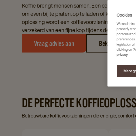
Koffie brengt mensen samen. Een centrale koffi
om even bij te praten, op te laden of kort te overl
Cookies
oplossing wordt een koffievoorziening eenvoudig
We and third 
properly, stor
verzekerd van een fijne kop tijdens de werkdag.
personalized
preferences. 
Vraag advies aan
Bekijk koffiema
legislation w
clicking on “A
privacy
Manage
DE PERFECTE KOFFIEOPLOS
Betrouwbare koffievoorzieningen die energie, comfort