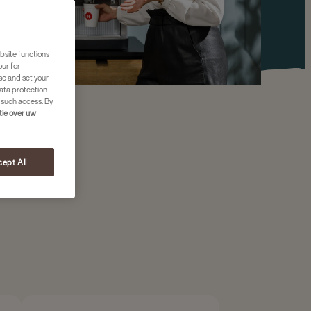
bsite functions
our for
se and set your
ata protection
 such access. By
tie over uw
ept All