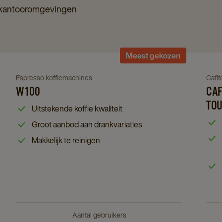
n kantooromgevingen
Navigate
Meest gekozen
to
W100
Navigate
Nav
Espresso koffiemachines
Cafi
details
W100
CAF
to
to
page
W100
Cafi
TO
Uitstekende koffie kwaliteit
details
Exc
Groot aanbod aan drankvariaties
page
Com
Makkelijk te reinigen
Tou
deta
pag
Aantal gebruikers