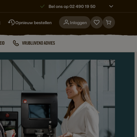
Bel ons op 02 490 19 50
t
Opnieuw bestellen
Inloggen
Go
Go
to
to
favorites
cart
EID
VRIJBLIJVEND ADVIES
page
page