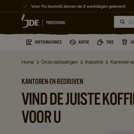
Voor 11u besteld, binnen de 2 werkdagen geleverd
KOFFIEMACHINES
KOFFIE
THEE
A
Home
Onze oplossingen
Industrie
Kantoren e
KANTOREN-EN-BEDRIJVEN
VIND DE JUISTE KOF
VOOR U