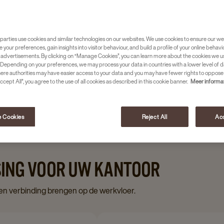
eplek zorgt voor momenten
eggen. Met de juiste
 geregeld en blijft iedereen
parties use cookies and similar technologies on our websites. We use cookies to ensure our we
e your preferences, gain insights into visitor behaviour, and build a profile of your online behavi
 advertisements. By clicking on “Manage Cookies”, you can learn more about the cookies we u
Depending on your preferences, we may process your data in countries with a lower level of d
chines
here authorities may have easier access to your data and you may have fewer rights to oppose
ccept All”, you agree to the use of all cookies as described in this cookie banner.
Meer informa
 Cookies
Reject All
Acc
SING VOOR UW KANTOOR
 en verbinding brengen op de werkvloer.