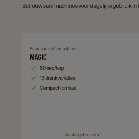
Betrouwbare machines voor dagelijks gebruik i
Navigate
to
Navigate
Espresso koffiemachines
MAGIC
MAGIC
to
details
MAGIC
60 sec/kop
page
details
13 drankvariaties
page
Compact formaat
Aantal gebruikers