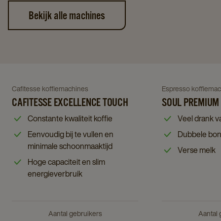
Bekijk alle machines
Navigate
Navigate
to
to
Soul
Navigate
Navigate
Cafitesse koffiemachines
Espresso koffiema
Cafitesse
Premium
to
CAFITESSE EXCELLENCE TOUCH
to
SOUL PREMIUM
Excellence
details
Cafitesse
Soul
Constante kwaliteit koffie
Veel drank va
Touch
page
Excellence
Premium
Eenvoudig bij te vullen en
Dubbele bon
details
Touch
details
minimale schoonmaaktijd
page
Verse melk
details
page
Hoge capaciteit en slim
page
energieverbruik
Aantal gebruikers
Aantal 