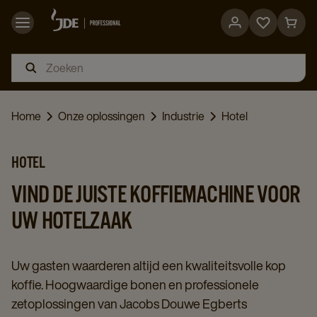
Go
Go
to
to
favorites
cart
page
page
Home
Onze oplossingen
Industrie
Hotel
HOTEL
VIND DE JUISTE KOFFIEMACHINE VOOR
UW HOTELZAAK
Uw gasten waarderen altijd een kwaliteitsvolle kop
koffie. Hoogwaardige bonen en professionele
zetoplossingen van Jacobs Douwe Egberts