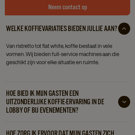
Neem contact op
WELKE KOFFIEVARIATIES BIEDEN JULLIE AAN?
Van ristretto tot flat white, koffie bestaat in vele
vormen. Wij bieden full-service machines aan die
geschikt zijn voor elke situatie en ruimte.
HOE BIED IK MIJN GASTEN EEN
UITZONDERLIJKE KOFFIE-ERVARING IN DE
LOBBY OF BIJ EVENEMENTEN?
Dankzij het gebruiksgemak van onze koffiemachines
kunnen uw gasten met één druk op de knop hun
HOE ZORG IK ERVOOR DAT MIJN GASTEN ZICH