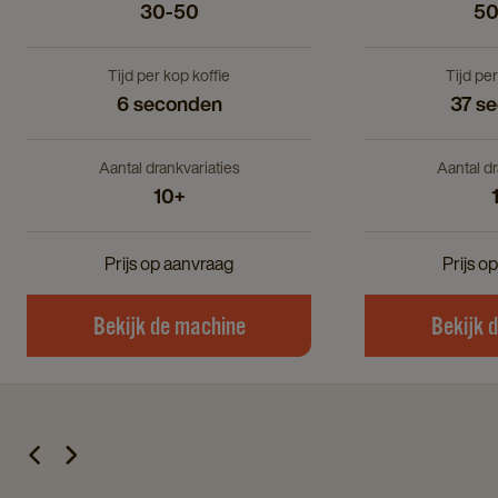
30-50
50
Tijd per kop koffie
Tijd per
6 seconden
37 s
Aantal drankvariaties
Aantal dr
10+
Prijs op aanvraag
Prijs o
Bekijk de machine
Bekijk 