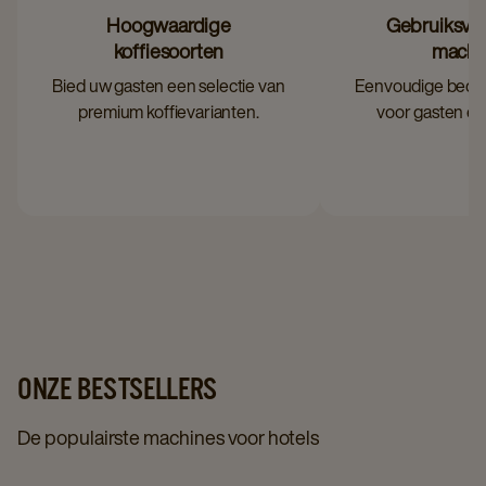
Hoogwaardige
Gebruiksvri
koffiesoorten
machi
Bied uw gasten een selectie van
Eenvoudige bedie
premium koffievarianten.
voor gasten én
ONZE BESTSELLERS
De populairste machines voor hotels