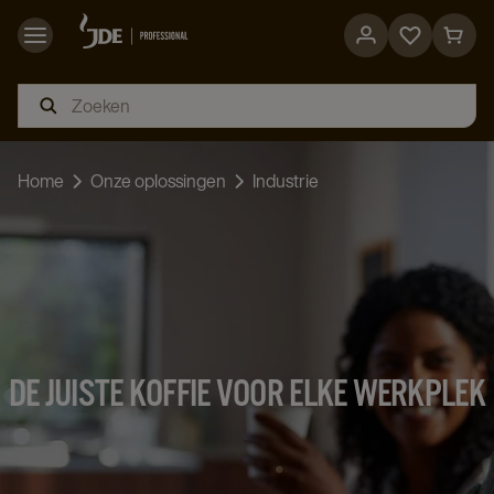
Go
Go
to
to
favorites
cart
page
page
Home
Onze oplossingen
Industrie
DE JUISTE KOFFIE VOOR ELKE WERKPLEK