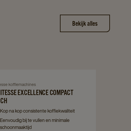
Bekijk alles
Navigate
to
igate
tesse koffiemachines
Cafitesse
ITESSE EXCELLENCE COMPACT
Excellence
tesse
UCH
Compact
ellence
Kop na kop consistente koffiekwaliteit
Touch
pact
Eenvoudig bij te vullen en minimale
details
ch
schoonmaaktijd
page