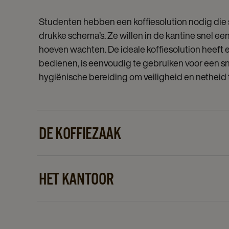
Studenten hebben een koffiesolution nodig die sn
drukke schema’s. Ze willen in de kantine snel ee
hoeven wachten. De ideale koffiesolution heeft 
bedienen, is eenvoudig te gebruiken voor een sn
hygiënische bereiding om veiligheid en netheid 
DE KOFFIEZAAK
Studenten willen een koffiesolution die variatie
smaken te voldoen. Ze verwachten een ruime keu
HET KANTOOR
cacao en thee. De oplossing moet een middelh
gebruikers te bedienen, gemakkelijk te gebruiken
Medewerkers hebben een koffiesolution nodig 
hoge hygiënestandaard behouden om veiligheid
minimale inspanning kunnen genieten van een go