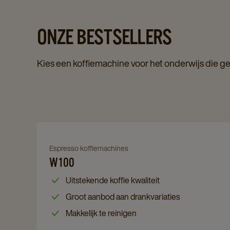
ONZE BESTSELLERS
Kies een koffiemachine voor het onderwijs die
Navigate
to
Navigate
Espresso koffiemachines
W100
W100
to
details
W100
Uitstekende koffie kwaliteit
page
details
Groot aanbod aan drankvariaties
page
Makkelijk te reinigen