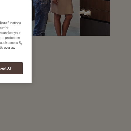
bsite functions
our for
se and set your
ata protection
 such access. By
tie over uw
ept All