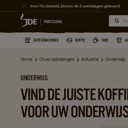
Voor 11u besteld, binnen de 2 werkdagen geleverd
KOFFIEMACHINES
KOFFIE
THEE
A
Home
Onze oplossingen
Industrie
Onderwijs
ONDERWIJS
VIND DE JUISTE KOF
VOOR UW ONDERWIJ