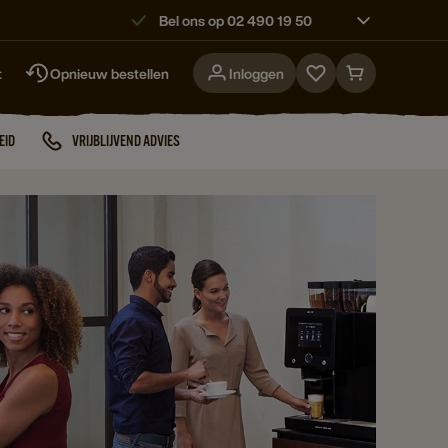
Bel ons op 02 490 19 50
t
Opnieuw bestellen
Inloggen
Go
Go
to
to
favorites
cart
EID
VRIJBLIJVEND ADVIES
page
page