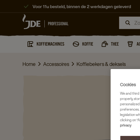
Voor 11u besteld, binnen de 2 werkdagen geleverd
KOFFIEMACHINES
KOFFIE
THEE
A
Home
Accessoires
Koffiebekers & deksels
Cookies
We and third 
properly, stor
personalized
preferences. 
legislation w
clicking on “A
privacy