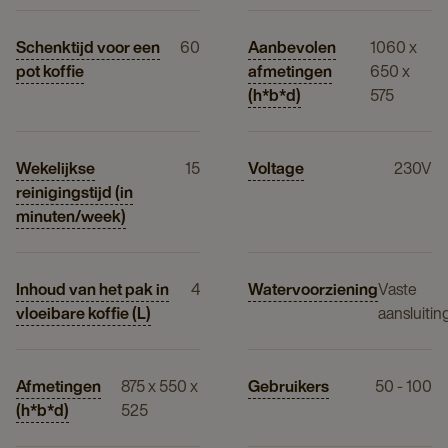
Schenktijd voor een
60
Aanbevolen
1060 x
pot koffie
afmetingen
650 x
(h*b*d)
575
Wekelijkse
15
Voltage
230V
reinigingstijd (in
minuten/week)
Inhoud van het pak in
4
Watervoorziening
Vaste
vloeibare koffie (L)
aansluitin
Afmetingen
875 x 550 x
Gebruikers
50 - 100
(h*b*d)
525