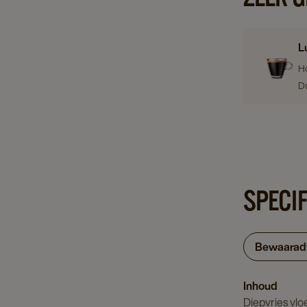
L
H
D
SPECI
Bewaarad
Inhoud
Diepvries vloe