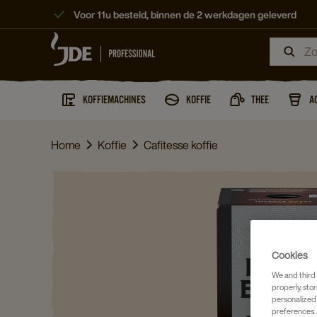
Voor 11u besteld, binnen de 2 werkdagen geleverd
KOFFIEMACHINES
KOFFIE
THEE
A
Home
Koffie
Cafitesse koffie
Cookies
We and third 
properly, stor
personalized
preferences. 