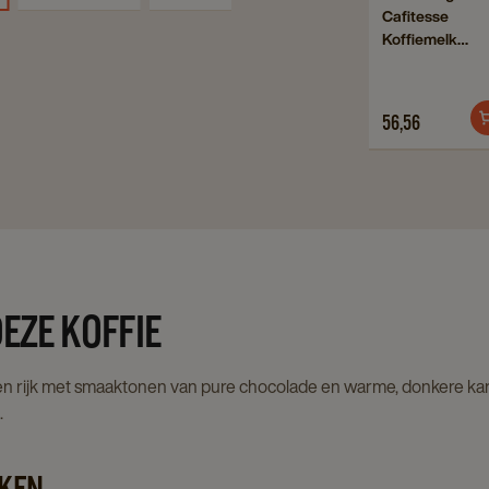
Cafitesse
to
Koffi
Koffiemelk
Douwe
6x75
6x750ml
Egberts
detai
Cafitesse
page
56,56
Koffiemelk
6x750ml
details
page
EZE KOFFIE
 en rijk met smaaktonen van pure chocolade en warme, donkere ka
.
KEN