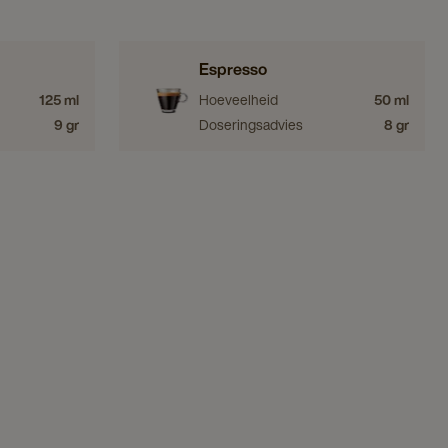
Espresso
125 ml
Hoeveelheid
50 ml
9 gr
Doseringsadvies
8 gr