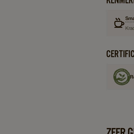
Sma
Krac
CERTIFI
R
ZEER 