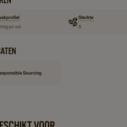
akprofiel
Sterkte
htig en vol
8
CATEN
esponsible Sourcing
GESCHIKT VOOR