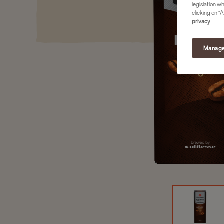
legislation w
clicking on “A
privacy
Manage