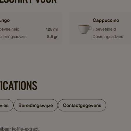
ungo
Cappuccino
oeveelheid
125 ml
Hoeveelheid
oseringsadvies
8,5 gr
Doseringsadvies
FICATIONS
vies
Bereidingswijze
Contactgegevens
ibaar koffie-extract.