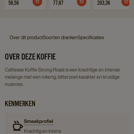
details
56,56
77,87
203,36
Koffiemelk
Koffiemelk
Espresso
page
6x750ml
4x2l
Medium
details
details
Roast
page
page
6x1kg
Over dit product
Soorten dranken
Specificaties
details
page
OVER DEZE KOFFIE
Cafitesse Koffie Strong Roast is een krachtige en intense
melange met een rokerig, bitterzoet karakter en kruidige
nuances.
KENMERKEN
Smaakprofiel
Krachtig en intens