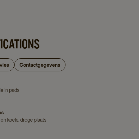
FICATIONS
vies
Contactgegevens
e in pads
es
n koele, droge plaats