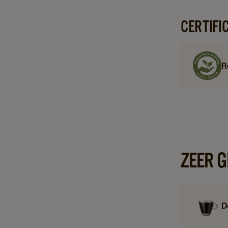
CERTIFI
R
ZEER 
D