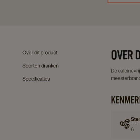
OVER D
Over dit product
Soorten dranken
De cafeïnevri
meesterbrande
Specificaties
KENMER
Ste
6