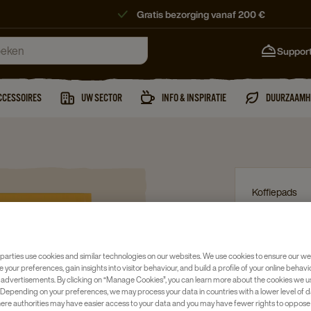
Gratis bezorging vanaf 200 €
Suppor
CCESSOIRES
UW SECTOR
INFO & INSPIRATIE
DUURZAAMH
Koffiepads
DOUWE 
10X32S
parties use cookies and similar technologies on our websites. We use cookies to ensure our we
Artikelnumm
e your preferences, gain insights into visitor behaviour, and build a profile of your online behavi
 advertisements. By clicking on “Manage Cookies”, you can learn more about the cookies we u
Cafeïnevr
Depending on your preferences, we may process your data in countries with a lower level of d
here authorities may have easier access to your data and you may have fewer rights to oppose