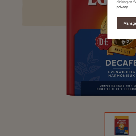
clicking on “A
privacy
Manage