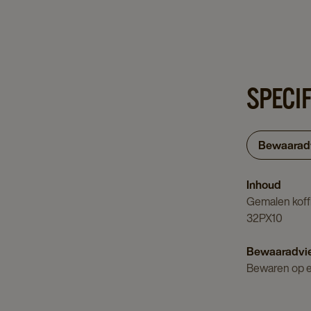
SPECI
Bewaarad
Inhoud
Gemalen koffi
32PX10
Bewaaradvi
Bewaren op ee