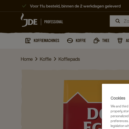
Voor 11u besteld, binnen de 2 werkdagen geleverd
KOFFIEMACHINES
KOFFIE
THEE
A
Home
Koffie
Koffiepads
Cookies
We and third 
properly, stor
personalized
preferences. 
legislation w