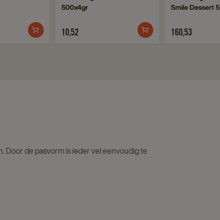
500x4gr
Smile Dessert 
to
to
Cups
500x4gr
Douwe
Douwe
240x7,5gr
details
10,52
160,53
Egberts
Egberts
details
page
Suikersticks
Filterkoffie
page
d
500x4gr
Smile
details
Dessert
page
50x65gr
details
page
n. Door de pasvorm is ieder vel eenvoudig te