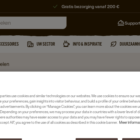
Gratis bezorging vanaf 200 €
Suppor
CCESSOIRES
UW SECTOR
INFO & INSPIRATIE
DUURZAAMH
delen
Koffiemachine
DOUWE 
parties use cookies and similar technologies on our websites. We use cookies to ensure our we
e your preferences, gain insights into visitor behaviour, and build a profile of your online behavi
4X250S
 advertisements. By clicking on “Manage Cookies”, you can learn more about the cookies we u
Depending on your preferences, we may process your data in countries with a lower level of d
Artikelnumm
here authorities may have easier access to your data and you may have fewer rights to oppose
ccept All”, you agree to the use of all cookies as described in this cookie banner.
Meer informa
Papieren k