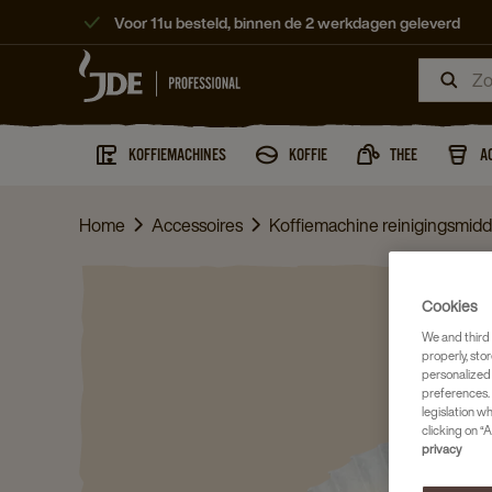
Voor 11u besteld, binnen de 2 werkdagen geleverd
KOFFIEMACHINES
KOFFIE
THEE
A
Home
Accessoires
Koffiemachine reinigingsmid
Cookies
We and third 
properly, stor
personalized
preferences. 
legislation w
clicking on “A
privacy