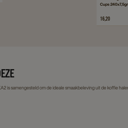
Cups 240x7,5gr
to
Douwe
16,20
Egberts
Koffiemelk
Cups
240x7,5gr
details
page
DEZE
 XA2 is samengesteld om de ideale smaakbeleving uit de koffie hale