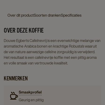
sticks
details
page
200x1.5gr
page
Over dit product
Soorten dranken
Specificaties
details
page
OVER DEZE KOFFIE
Douwe Egberts Cafeïnevrij is een evenwichtige melange van
aromatische Arabica bonen en krachtige Robusta's waaruit
de van nature aanwezige cafeïne zorgvuldig is verwijderd.
Het resultaat is een cafeïnevrije koffie met een pittig aroma
en volle smaak van vertrouwde kwaliteit.
KENMERKEN
Smaakprofiel
Geurig en pittig