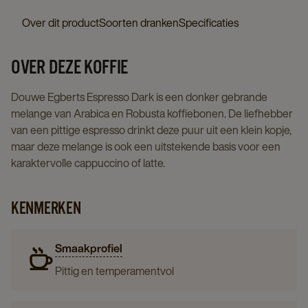
details
page
Over dit product
Soorten dranken
Specificaties
page
OVER DEZE KOFFIE
Douwe Egberts Espresso Dark is een donker gebrande
melange van Arabica en Robusta koffiebonen. De liefhebber
van een pittige espresso drinkt deze puur uit een klein kopje,
maar deze melange is ook een uitstekende basis voor een
karaktervolle cappuccino of latte.
KENMERKEN
Smaakprofiel
Pittig en temperamentvol