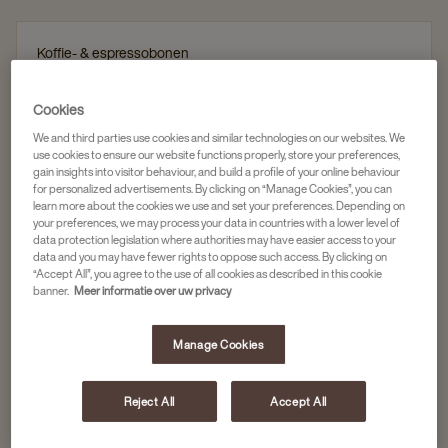
Koffie- & espressobonen
DOUWE EGBERTS KOFFIEBONEN ESPRESSO
DARK ROAST 6X1KG
Cookies
Artikelnummer
4045973
We and third parties use cookies and similar technologies on our websites. We
use cookies to ensure our website functions properly, store your preferences,
gain insights into visitor behaviour, and build a profile of your online behaviour
Arabica & Robusta
for personalized advertisements. By clicking on “Manage Cookies”, you can
learn more about the cookies we use and set your preferences. Depending on
Donker gebrand
your preferences, we may process your data in countries with a lower level of
data protection legislation where authorities may have easier access to your
Intense smaak
data and you may have fewer rights to oppose such access. By clicking on
“Accept All”, you agree to the use of all cookies as described in this cookie
banner.
Meer informatie over uw privacy
6 x 1 kg
Manage Cookies
213,10
Reject All
Accept All
In winkelwagen