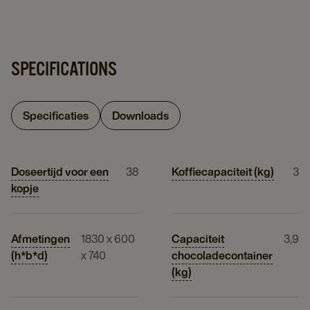
SPECIFICATIONS
Specificaties
Downloads
Doseertijd voor een
38
Koffiecapaciteit (kg)
3
kopje
Afmetingen
1830 x 600
Capaciteit
3,9
(h*b*d)
x 740
chocoladecontainer
(kg)