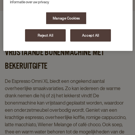
informatie over uw privacy
Manage Cookies
Voordelen van de machine
Specificaties
Soorten dranken
Reject All
Accept All
VRIJSTAANDE BONENMACHINE MET
BEKERUITGIFTE
De Espresso Omni XL biedt een ongekend aantal
overheerlijke smaakvariaties. Zo kan iedereen de warme
drank nemen die hij of zij het lekkerst vindt! De
bonenmachine kan vrijstaand geplaatst worden, waardoor
een onderzetmeubel overbodig wordt. Geniet van een
krachtige espresso, overheerlijke koffie, romige cappuccino,
latte macchiato, Wiener Melange of café choco. Ook soep,
thee en warm water behoren tot de mogelijkheden van de