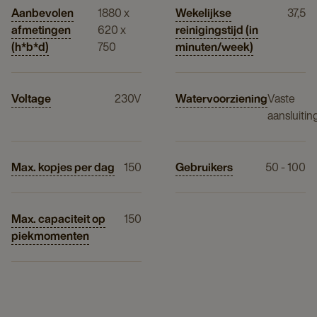
Aanbevolen
1880 x
Wekelijkse
37,5
afmetingen
620 x
reinigingstijd (in
(h*b*d)
750
minuten/week)
Voltage
230V
Watervoorziening
Vaste
aansluitin
Max. kopjes per dag
150
Gebruikers
50 - 100
Max. capaciteit op
150
piekmomenten