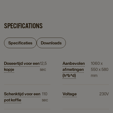
SPECIFICATIONS
Specificaties
Downloads
Doseertijd voor een
12,5
Aanbevolen
1060 x
kopje
sec
afmetingen
550 x 580
(h*b*d)
mm
Schenktijd voor een
110
Voltage
230V
pot koffie
sec