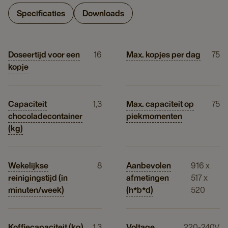
Specificaties
Downloads
Doseertijd voor een
16
Max. kopjes per dag
75
kopje
Capaciteit
1,3
Max. capaciteit op
75
chocoladecontainer
piekmomenten
(kg)
Wekelijkse
8
Aanbevolen
916 x
reinigingstijd (in
afmetingen
517 x
minuten/week)
(h*b*d)
520
Koffiecapaciteit (kg)
1,3
Voltage
220-240V