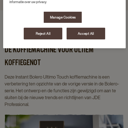
informatie over uw privacy
Manage Cookies
Voordelen van de machine
Specificaties
Soorten dranken
Reject All
Accept All
DE KOFFIEMACHINE VOOR ULTIEM
KOFFIEGENOT​
Deze Instant Bolero Ultimo Touch koffiemachine is een
verbetering ten opzichte van de vorige versie in de Bolero-
serie. Het ontwerp en de functies zijn gewijzigd om aan te
sluiten bij de nieuwe trends en richtlijnen van JDE
Professional.