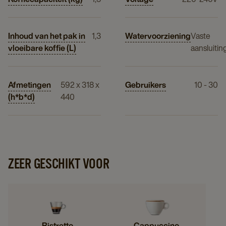
Inhoud van het pak in
1,3
Watervoorziening
Vaste
vloeibare koffie (L)
aansluitin
Afmetingen
592 x 318 x
Gebruikers
10 - 30
(h*b*d)
440
ZEER GESCHIKT VOOR
Ristretto
Cappuccino