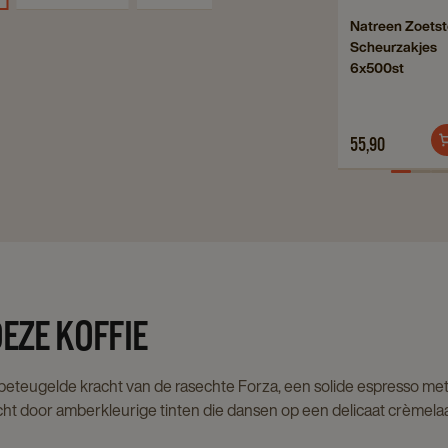
Zoets
Navigate
Natreen Zoetst
Sche
Scheurzakjes
to
6x50
6x500st
Natreen
detai
Zoetstof
page
Scheurzakje
55,90
6x500st
details
page
EZE KOFFIE
beteugelde kracht van de rasechte Forza, een solide espresso m
cht door amberkleurige tinten die dansen op een delicaat crèmelaagj