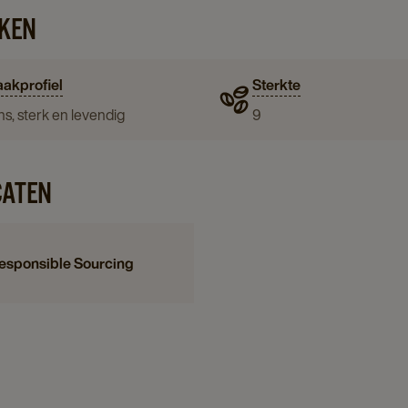
KEN
akprofiel
Sterkte
ns, sterk en levendig
9
CATEN
esponsible Sourcing