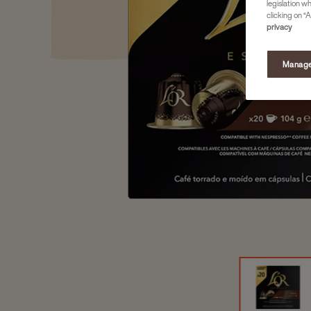
legislation w
clicking on “A
privacy
Manage