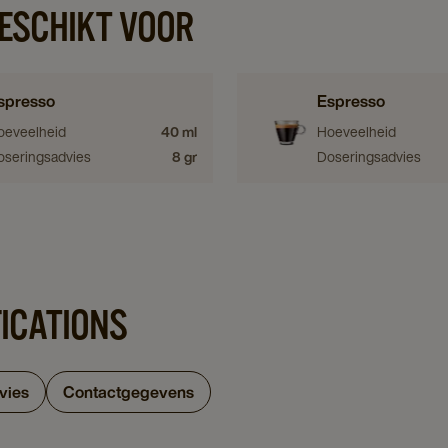
GESCHIKT VOOR
spresso
Espresso
oeveelheid
40 ml
Hoeveelheid
oseringsadvies
8 gr
Doseringsadvies
FICATIONS
vies
Contactgegevens