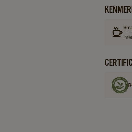
KENMER
Sma
Inte
CERTIFI
R