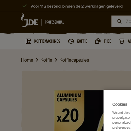
Voor 11u besteld, binnen de 2 werkdagen geleverd
KOFFIEMACHINES
KOFFIE
THEE
A
Home
Koffie
Koffiecapsules
Cookies
We and third 
properly, stor
personalized
preferences. 