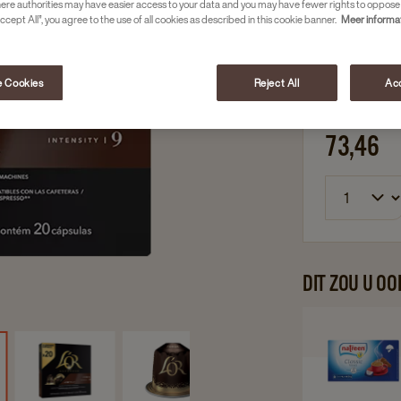
Vleugje ei
here authorities may have easier access to your data and you may have fewer rights to oppose
ccept All”, you agree to the use of all cookies as described in this cookie banner.
Meer informa
Te gebrui
 Cookies
Reject All
Acc
10 x 20 cap
73,46
DIT ZOU U O
Navi
to
Natr