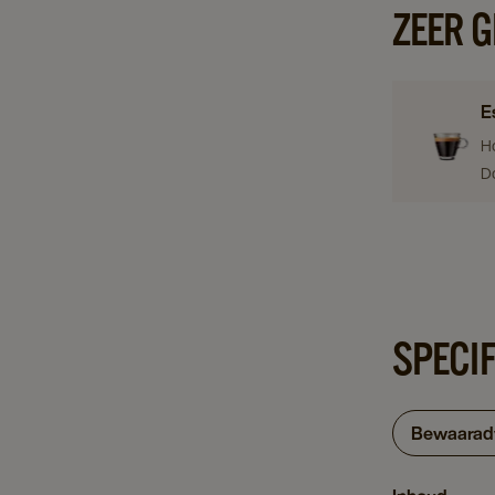
ZEER 
E
H
D
SPECI
Bewaarad