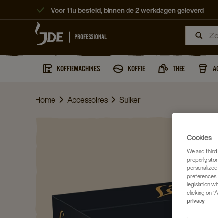
Voor 11u besteld, binnen de 2 werkdagen geleverd
KOFFIEMACHINES
KOFFIE
THEE
A
Home
Accessoires
Suiker
Cookies
We and third 
properly, stor
personalized
preferences. 
legislation w
clicking on “A
privacy