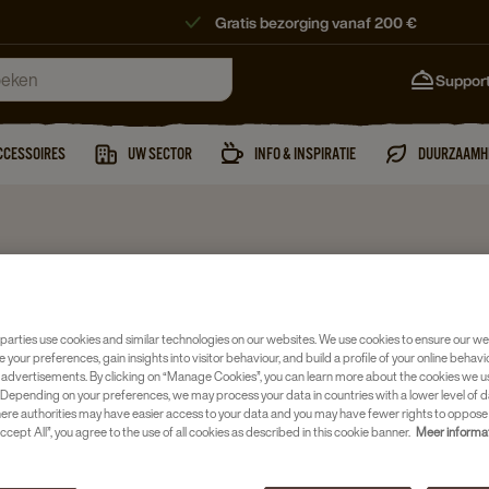
Gratis bezorging vanaf 200 €
Suppor
CCESSOIRES
UW SECTOR
INFO & INSPIRATIE
DUURZAAMH
Suiker
L'OR S
parties use cookies and similar technologies on our websites. We use cookies to ensure our we
e your preferences, gain insights into visitor behaviour, and build a profile of your online behavi
Artikelnumm
 advertisements. By clicking on “Manage Cookies”, you can learn more about the cookies we u
Depending on your preferences, we may process your data in countries with a lower level of d
here authorities may have easier access to your data and you may have fewer rights to oppose
Fijne krist
ccept All”, you agree to the use of all cookies as described in this cookie banner.
Meer informa
Stijlvolle