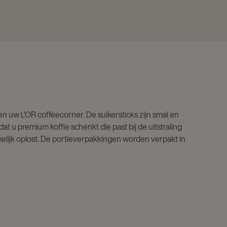
n uw L’OR coffeecorner. De suikersticks zijn smal en
at u premium koffie schenkt die past bij de uitstraling
kkelijk oplost. De portieverpakkingen worden verpakt in