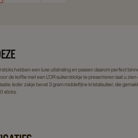
DEZE
rsticks hebben een luxe uitstraling en passen daarom perfect binne
or de koffie met een L’OR suikerstickje te presenteren laat u zien d
satie. Ieder zakje bevat 3 gram middelfijne kristalsuiker, die gema
 sticks.