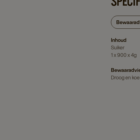
SPECIF
Bewaarad
Inhoud
Suiker
1 x 900 x 4g
Bewaaradvi
Droog en koe