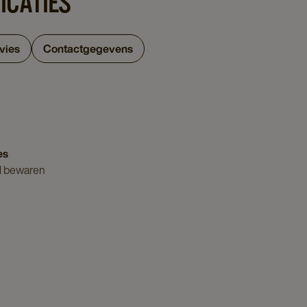
ICATIES
vies
Contactgegevens
es
l bewaren