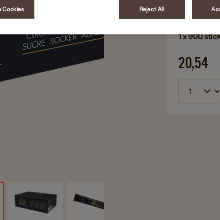
Complete 
 Cookies
Reject All
Acc
1 x 900 stic
20,54