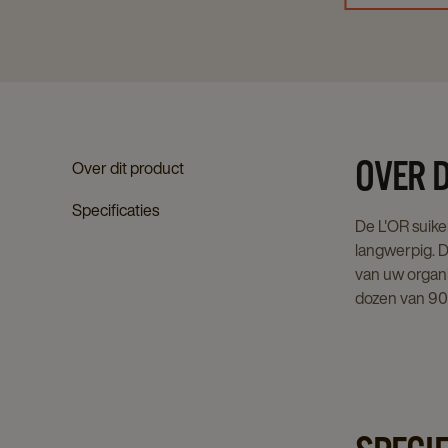
OVER 
Over dit product
Specificaties
De L'OR suike
langwerpig. Do
van uw organi
dozen van 900