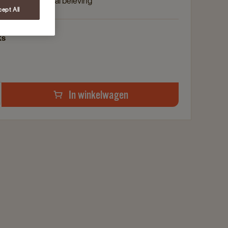
L'OR Professional beleving
ept All
ks
In winkelwagen