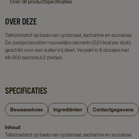
Over dit product
Specificaties
details
page
page
OVER DEZE
Tafelzoetstof op basis van cyclamaat, sacharine en sucralose.
De zoetjes bevatten nauwelijks calorieën (0,01 kcal per stuk),
geschikt voor een suikervrij dieet. Verpakt in 6 doosjes met
elk 500 sachets à 2 zoetjes.
SPECIFICATIES
Bewaaradvies
Ingrediënten
Contactgegevens
Inhoud
Tafelzoetstof op basis van cyclamaat, sacharine en sucralose