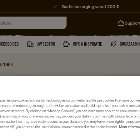
Gratis bezorging vanaf 200 €
Suppor
CCESSOIRES
UW SECTOR
INFO & INSPIRATIE
DUURZAAMH
a melk
Koffiemelk, c
NATULA
parties use cookies and similar technologies on our websites. We use cookies to ensure our we
VEGAN 
e your preferences, gain insights into visitor behaviour, and build a profile of your online behavi
 advertisements. By clicking on “Manage Cookies”, you can learn more about the cookies we u
Artikelnumm
Depending on your preferences, we may process your data in countries with a lower level of d
here authorities may have easier access to your data and you may have fewer rights to oppose
ccept All”, you agree to the use of all cookies as described in this cookie banner.
Meer informa
Plantaardi