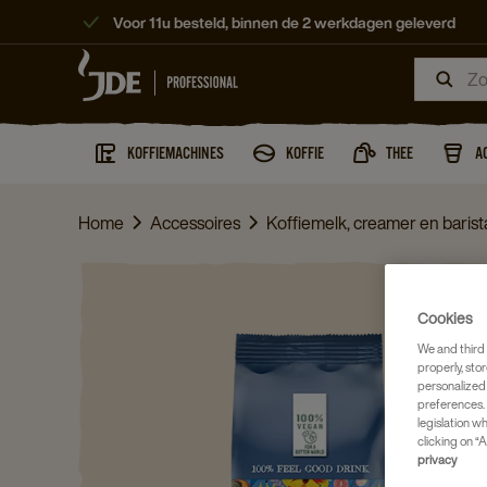
Voor 11u besteld, binnen de 2 werkdagen geleverd
KOFFIEMACHINES
KOFFIE
THEE
A
Home
Accessoires
Koffiemelk, creamer en barist
Cookies
We and third 
properly, stor
personalized
preferences. 
legislation w
clicking on “A
privacy