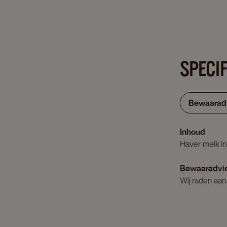
SPECIF
Bewaarad
Inhoud
Haver melk in
Bewaaradvi
Wij raden aa