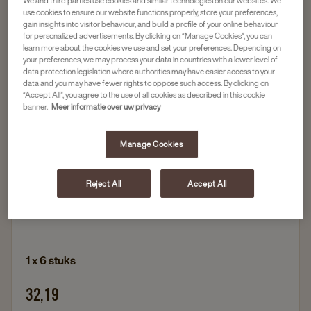
We and third parties use cookies and similar technologies on our websites. We
use cookies to ensure our website functions properly, store your preferences,
gain insights into visitor behaviour, and build a profile of your online behaviour
Matcha & Chai
for personalized advertisements. By clicking on “Manage Cookies”, you can
learn more about the cookies we use and set your preferences. Depending on
PICKWICK INSTANT MATCHA LATTE 240GR
your preferences, we may process your data in countries with a lower level of
1X6ST
data protection legislation where authorities may have easier access to your
data and you may have fewer rights to oppose such access. By clicking on
Artikelnummer
4050665
“Accept All”, you agree to the use of all cookies as described in this cookie
banner.
Meer informatie over uw privacy
Vegan
Manage Cookies
Perfect voor zowel warme als iced lattes
Eenvoudig te bereiden met melk of een plantaardig
Reject All
Accept All
alternatief
Rainforest Alliance gecerfiticeerd
1 x 6 stuks
32,19