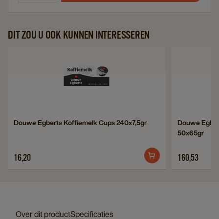
DIT ZOU U OOK KUNNEN INTERESSEREN
Navigate
to
Douwe
Egberts
Koffiemelk
Navigate
Navigate
Douwe Egberts Koffiemelk Cups 240x7,5gr
Douwe Egberts
Cups
50x65gr
to
to
240x7,5gr
Douwe
Douwe
details
16,20
160,53
Egberts
Egberts
page
Koffiemelk
Filterkoffie
Cups
Smile
240x7,5gr
Dessert
details
50x65gr
Over dit product
Specificaties