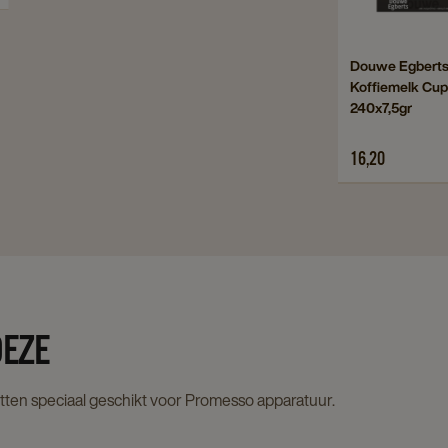
Dou
Egb
Navigate
Douwe Egbert
Kof
Koffiemelk Cup
to
Cup
240x7,5gr
Douwe
240x
Egberts
deta
16,20
Koffiemelk
pag
Cups
240x7,5gr
details
page
DEZE
tten speciaal geschikt voor Promesso apparatuur.