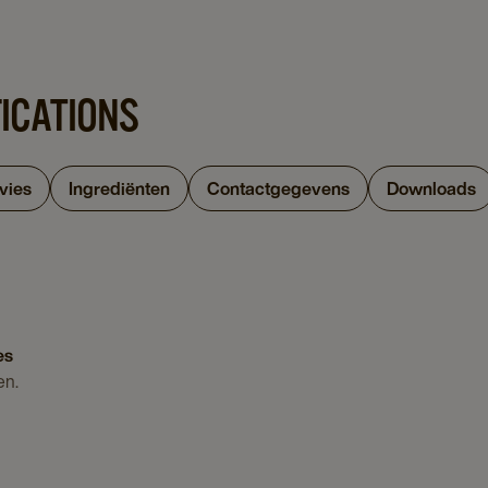
FICATIONS
vies
Ingrediënten
Contactgegevens
Downloads
es
en.