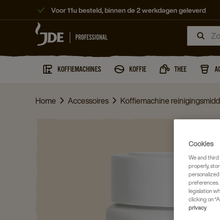
Voor 11u besteld, binnen de 2 werkdagen geleverd
KOFFIEMACHINES
KOFFIE
THEE
A
Home
Accessoires
Koffiemachine reinigingsmid
Cookies
We and third 
properly, stor
personalized
preferences. 
legislation w
clicking on “A
privacy