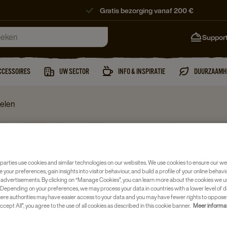
Gratis bezorging vanaf 200 €
Suppor
CCESSOIRES
UW SECTOR
INFO & INSPIRATIE
DUURZAAMH
delen
Koffiemachine
RINZA 
parties use cookies and similar technologies on our websites. We use cookies to ensure our we
100ST
e your preferences, gain insights into visitor behaviour, and build a profile of your online behavi
 advertisements. By clicking on “Manage Cookies”, you can learn more about the cookies we u
Artikelnumm
Depending on your preferences, we may process your data in countries with a lower level of d
here authorities may have easier access to your data and you may have fewer rights to oppose
ccept All”, you agree to the use of all cookies as described in this cookie banner.
Meer informa
Voor voll