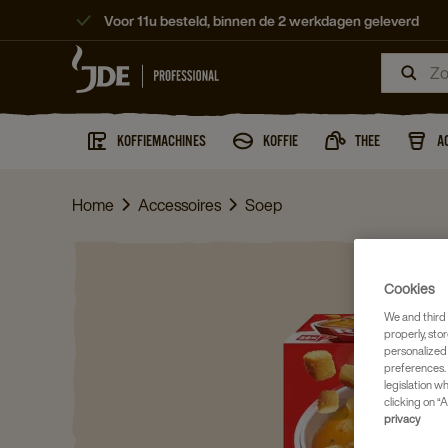
Voor 11u besteld, binnen de 2 werkdagen geleverd
KOFFIEMACHINES
KOFFIE
THEE
A
Home
Accessoires
Soep
Cookies
We and third 
properly, stor
personalized
preferences. 
legislation w
clicking on “A
privacy