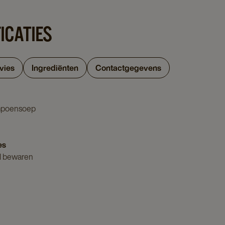
ICATIES
vies
Ingrediënten
Contactgegevens
mpoensoep
es
l bewaren