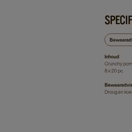
SPECIF
Bewaarad
Inhoud
Crunchy po
8 x 20 pc
Bewaaradvi
Droog en koe