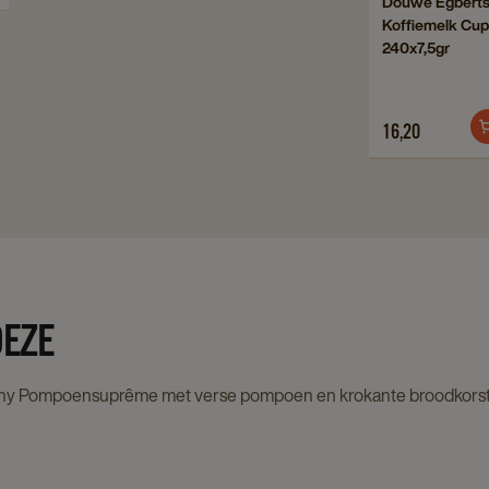
Douwe Egbert
Koffi
Koffiemelk Cup
to
Cups
240x7,5gr
Douwe
240x7
Egberts
detai
Koffiemelk
page
16,20
Cups
240x7,5gr
details
page
DEZE
y Pompoensuprême met verse pompoen en krokante broodkorst