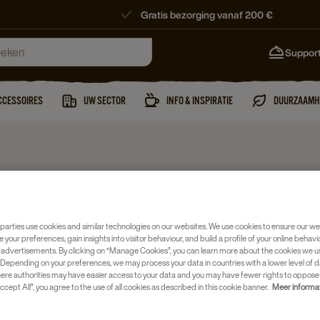
Gratis bezorging vanaf 200 €
Suppor
CCESSOIRES
UW SECTOR
INFO & INSPIRATIE
DUURZAAMH
Soep
ROYCO 
parties use cookies and similar technologies on our websites. We use cookies to ensure our we
POMPOE
e your preferences, gain insights into visitor behaviour, and build a profile of your online behavi
 advertisements. By clicking on “Manage Cookies”, you can learn more about the cookies we u
Depending on your preferences, we may process your data in countries with a lower level of d
Artikelnumm
here authorities may have easier access to your data and you may have fewer rights to oppose
ccept All”, you agree to the use of all cookies as described in this cookie banner.
Meer informa
20 stuks 