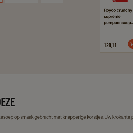
crun
Navigate
Royco crunchy
supr
suprême
to
pomp
pompoensoep
Royco
8x20
8x20st
crunchy
detai
suprême
page
128,11
pompoenso
8x20st
details
page
DEZE
ntesoep op smaak gebracht met knapperige korstjes. Uw krokante 