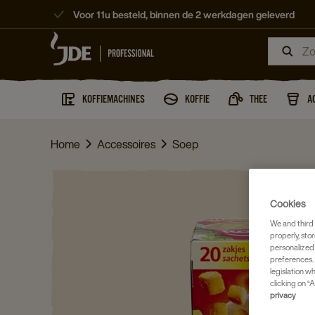
Voor 11u besteld, binnen de 2 werkdagen geleverd
KOFFIEMACHINES
KOFFIE
THEE
A
Home
Accessoires
Soep
Cookies
We and third 
properly, stor
personalized
preferences. 
legislation w
clicking on “A
privacy