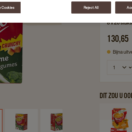
20 stuks 
 Cookies
Reject All
Acc
8 x 20 stuks
130,65
Bijna uit
DIT ZOU U O
Navi
to
Royc