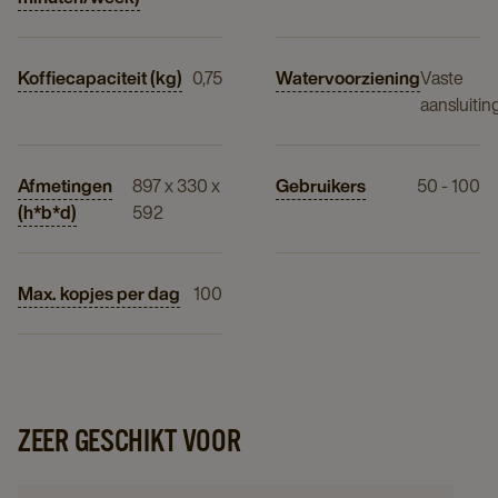
Koffiecapaciteit (kg)
0,75
Watervoorziening
Vaste
aansluitin
Afmetingen
897 x 330 x
Gebruikers
50 - 100
(h*b*d)
592
Max. kopjes per dag
100
ZEER GESCHIKT VOOR