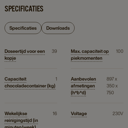
SPECIFICATIES
Specificaties
Downloads
Doseertijd voor een
39
Max. capaciteit op
100
kopje
piekmomenten
Capaciteit
1
Aanbevolen
897 x
chocoladecontainer (kg)
afmetingen
350 x
(h*b*d)
750
Wekelijkse
16
Voltage
230V
reinigingstijd (in
minuten/week)