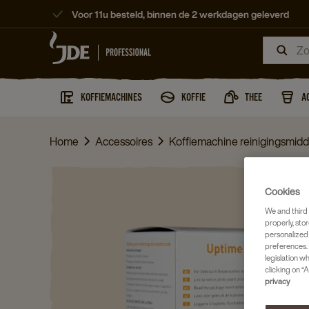
Voor 11u besteld, binnen de 2 werkdagen geleverd
KOFFIEMACHINES
KOFFIE
THEE
A
Home
Accessoires
Koffiemachine reinigingsmid
Cookies
We and third 
properly, stor
personalized
preferences. 
legislation w
clicking on “A
privacy