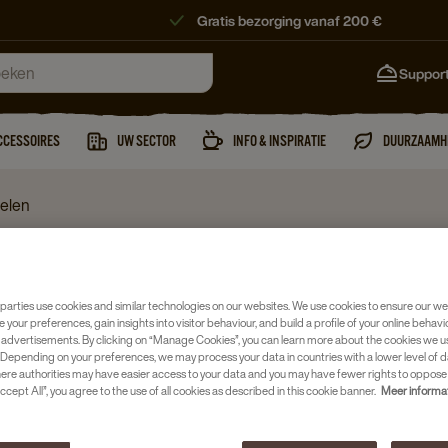
Gratis bezorging vanaf 200 €
Suppor
CCESSOIRES
UW SECTOR
INFO & INSPIRATIE
DUURZAAMH
delen
Koffiemachine
SCHAER
parties use cookies and similar technologies on our websites. We use cookies to ensure our we
e your preferences, gain insights into visitor behaviour, and build a profile of your online behavi
ONTKAL
 advertisements. By clicking on “Manage Cookies”, you can learn more about the cookies we u
Depending on your preferences, we may process your data in countries with a lower level of d
Artikelnumm
here authorities may have easier access to your data and you may have fewer rights to oppose
ccept All”, you agree to the use of all cookies as described in this cookie banner.
Meer informa
Optimale 