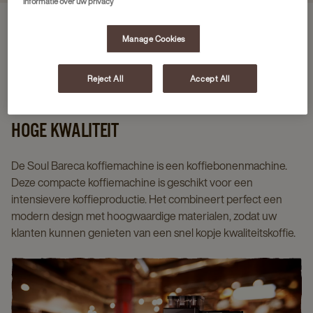
informatie over uw privacy
Manage Cookies
Voordelen van de machine
Specificaties
Soorten dranken
Reject All
Accept All
EEN MODERNE MACHINE VOOR KOFFIE VAN
HOGE KWALITEIT
De Soul Bareca koffiemachine is een koffiebonenmachine.
Deze compacte koffiemachine is geschikt voor een
intensievere koffieproductie. Het combineert perfect een
modern design met hoogwaardige materialen, zodat uw
klanten kunnen genieten van een snel kopje kwaliteitskoffie.