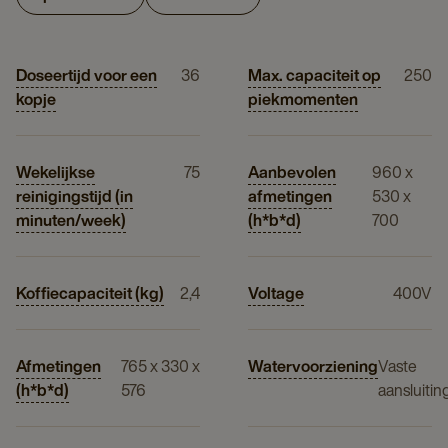
Doseertijd voor een
36
Max. capaciteit op
250
kopje
piekmomenten
Wekelijkse
75
Aanbevolen
960 x
reinigingstijd (in
afmetingen
530 x
minuten/week)
(h*b*d)
700
Koffiecapaciteit (kg)
2,4
Voltage
400V
Afmetingen
765 x 330 x
Watervoorziening
Vaste
(h*b*d)
576
aansluitin