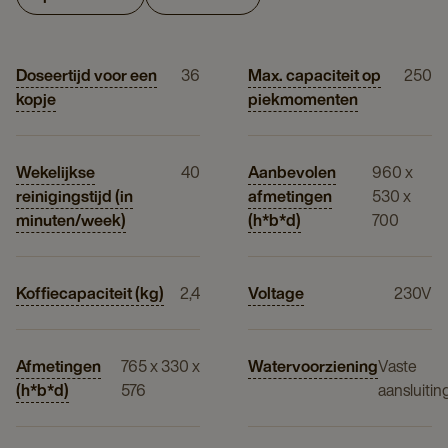
Doseertijd voor een
36
Max. capaciteit op
250
kopje
piekmomenten
Wekelijkse
40
Aanbevolen
960 x
reinigingstijd (in
afmetingen
530 x
minuten/week)
(h*b*d)
700
Koffiecapaciteit (kg)
2,4
Voltage
230V
Afmetingen
765 x 330 x
Watervoorziening
Vaste
(h*b*d)
576
aansluitin