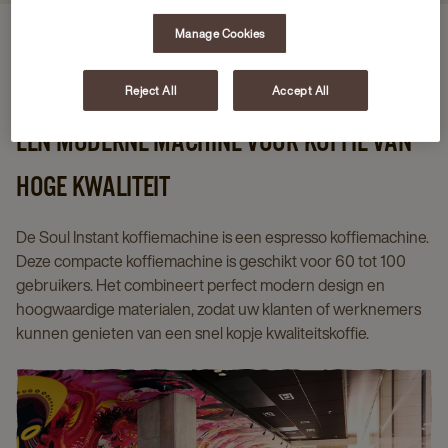
Manage Cookies
Voordelen van de machine
Specificaties
Soorten dranken
Reject All
Accept All
EEN MODERNE MACHINE VOOR KOFFIE VAN
HOGE KWALITEIT
De Soul Instant koffiemachine is een espresso koffiemachine.
Deze compacte koffiemachine is geschikt voor 60 tot 100
gebruikers. Het combineert perfect modern design en
hoogwaardige materialen, zodat uw klanten of werknemers
kunnen genieten van een snel kopje kwaliteitskoffie.