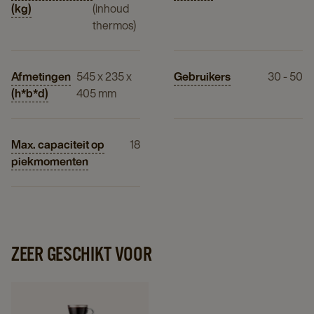
(kg)
(inhoud
thermos)
Afmetingen
545 x 235 x
Gebruikers
30 - 50
(h*b*d)
405 mm
Max. capaciteit op
18
piekmomenten
ZEER GESCHIKT VOOR