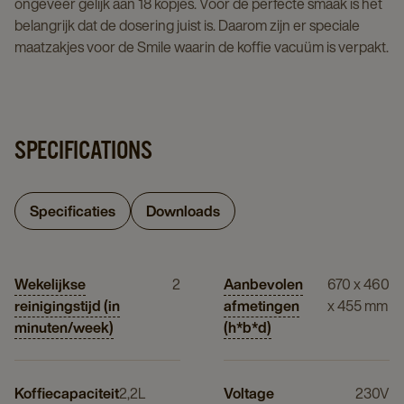
ongeveer gelijk aan 18 kopjes. Voor de perfecte smaak is het
belangrijk dat de dosering juist is. Daarom zijn er speciale
maatzakjes voor de Smile waarin de koffie vacuüm is verpakt.
SPECIFICATIONS
Specificaties
Downloads
Wekelijkse
2
Aanbevolen
670 x 460
reinigingstijd (in
afmetingen
x 455 mm
minuten/week)
(h*b*d)
Koffiecapaciteit
2,2L
Voltage
230V