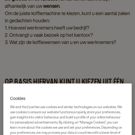
afhankelijk van uw
wensen
.
Om de juiste koffiemachine te kiezen, kunt u een aantal zaken
in gedachten houden:
1. Hoeveel werknemers heeft uw bedrijf?
2. Ontvangt u vaak bezoek op het kantoor?
3. Wat zijn de koffiewensen van u en uw werknemers?
OP BASIS HIERVAN KUNT U KIEZEN UIT ÉÉN
VAN DE VOLGENDE MOGELIJKHEDEN:
Cookies
We and third parties use cookies and similar technologies on our websites. We
use cookies to ensure our website functions properly, store your preferences,
gain insights into visitor behaviour, and build a profile of your online behaviour
for personalized advertisements. By clicking on “Manage Cookies”, you can
learn more about the cookies we use and set your preferences. Depending on
your preferences, we may process your data in countries with a lower level of