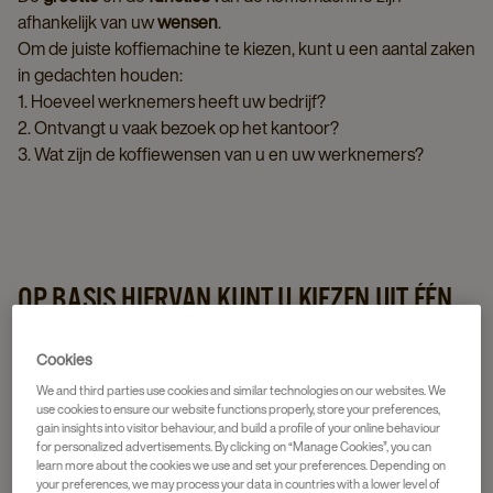
afhankelijk van uw
wensen
.
Om de juiste koffiemachine te kiezen, kunt u een aantal zaken
in gedachten houden:
1. Hoeveel werknemers heeft uw bedrijf?
2. Ontvangt u vaak bezoek op het kantoor?
3. Wat zijn de koffiewensen van u en uw werknemers?
OP BASIS HIERVAN KUNT U KIEZEN UIT ÉÉN
VAN DE VOLGENDE MOGELIJKHEDEN:
Cookies
We and third parties use cookies and similar technologies on our websites. We
use cookies to ensure our website functions properly, store your preferences,
gain insights into visitor behaviour, and build a profile of your online behaviour
for personalized advertisements. By clicking on “Manage Cookies”, you can
learn more about the cookies we use and set your preferences. Depending on
your preferences, we may process your data in countries with a lower level of