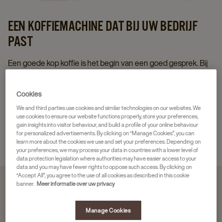
EEN KOFFIEMACHINE DAT BIJ UW BEDRIJF
PAST
Een goede kop koffie is het begin van een goed gesprek. Bij
Douwe Egberts weten we als geen ander
dat kwaliteitskoffie belangrijk is voor op het werk. Wij helpen
Cookies
u graag de geschikte koffie te vinden voor uw bedrijf.
We and third parties use cookies and similar technologies on our websites. We
use cookies to ensure our website functions properly, store your preferences,
gain insights into visitor behaviour, and build a profile of your online behaviour
Ontvang een advies op maat
for personalized advertisements. By clicking on “Manage Cookies”, you can
learn more about the cookies we use and set your preferences. Depending on
your preferences, we may process your data in countries with a lower level of
data protection legislation where authorities may have easier access to your
data and you may have fewer rights to oppose such access. By clicking on
“Accept All”, you agree to the use of all cookies as described in this cookie
banner.
Meer informatie over uw privacy
Manage Cookies